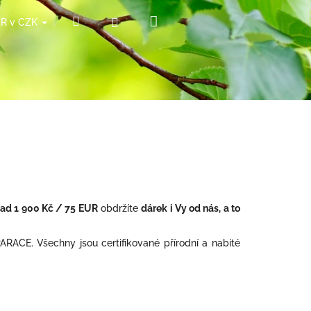
Nákupní
Hledat
Přihlášení
ČR v CZK
košík
nad 1 900 Kč / 75 EUR
obdržíte
dárek i Vy od nás, a to
RACE. Všechny jsou certifikované přírodní a nabité