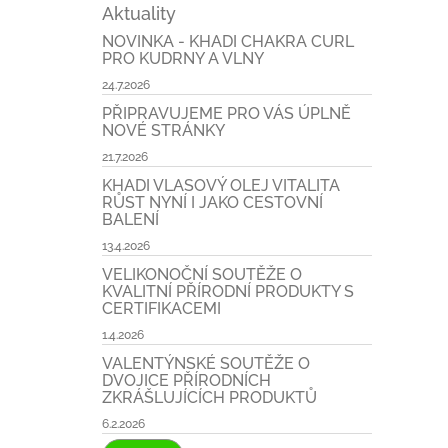
Aktuality
NOVINKA - KHADI CHAKRA CURL
PRO KUDRNY A VLNY
24.7.2026
PŘIPRAVUJEME PRO VÁS ÚPLNĚ
NOVÉ STRÁNKY
21.7.2026
KHADI VLASOVÝ OLEJ VITALITA
RŮST NYNÍ I JAKO CESTOVNÍ
BALENÍ
13.4.2026
VELIKONOČNÍ SOUTĚŽE O
KVALITNÍ PŘÍRODNÍ PRODUKTY S
CERTIFIKACEMI
1.4.2026
VALENTÝNSKÉ SOUTĚŽE O
DVOJICE PŘÍRODNÍCH
ZKRÁŠLUJÍCÍCH PRODUKTŮ
6.2.2026