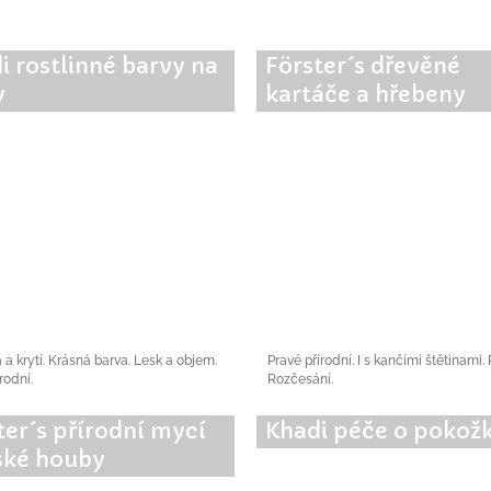
i rostlinné barvy na
Förster´s dřevěné
y
kartáče a hřebeny
a a krytí. Krásná barva. Lesk a objem.
Pravé přírodní. I s kančími štětinami.
rodní.
Rozčesání.
ter´s přírodní mycí
Khadi péče o pokož
ké houby