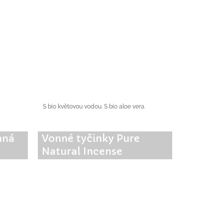
S bio květovou vodou. S bio aloe vera.
nná
Vonné tyčinky Pure
Natural Incense