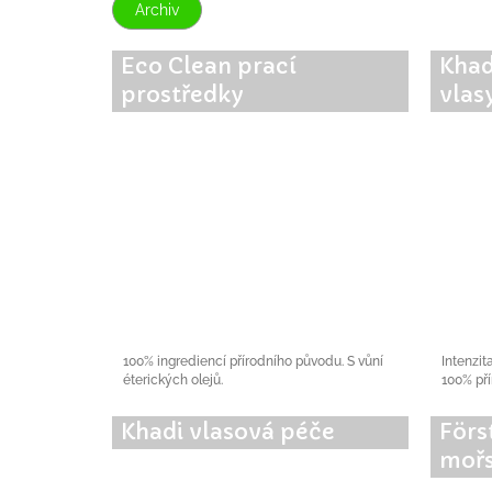
Archiv
Eco Clean prací
Khad
prostředky
vlas
100% ingrediencí přírodního původu. S vůní
Intenzit
éterických olejů.
100% pří
Khadi vlasová péče
Förs
mořs