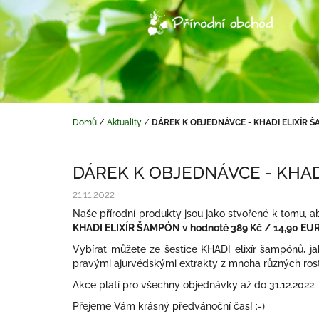
Přejít
na
obsah
Domů
/
Aktuality
/
DÁREK K OBJEDNÁVCE - KHADI ELIXÍR 
DÁREK K OBJEDNÁVCE - KHAD
21.11.2022
Naše přírodní produkty jsou jako stvořené k tomu,
KHADI ELIXÍR ŠAMPÓN v hodnotě 389 Kč / 14,90 EUR, k
Vybírat můžete ze šestice KHADI elixír šampónů, j
pravými ajurvédskými extrakty z mnoha různých rost
Akce platí pro všechny objednávky až do 31.12.2022.
Přejeme Vám krásný předvánoční čas! :-)