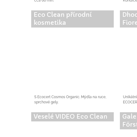
cca 60 min.
Kondice
Eco Clean přírodní
Dhoo
kosmetika
Fior
S Ecocert Cosmos Organic. Mýdla na ruce,
Unikátní
sprchové gely.
ECOCER
Veselé VIDEO Eco Clean
Gale
Förs