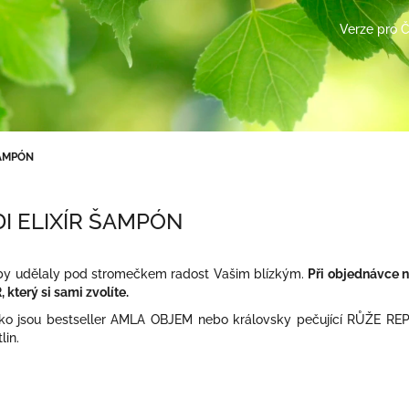
Verze pro 
ŠAMPÓN
I ELIXÍR ŠAMPÓN
 aby udělaly pod stromečkem radost Vašim blízkým.
Při objednávce 
terý si sami zvolíte.
ako jsou bestseller AMLA OBJEM nebo královsky pečující RŮŽE REPA
lin.