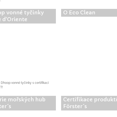
.
p vonné tyčinky
O Eco Clean
e d'Oriente
 Dhoop vonné tyčinky s certifikací
T!
rie mořských hub
Certifikace produkt
ter´s
Förster´s