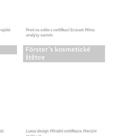
thajské
První na světe s certifikací Ecocert. Přímo
analýzy surovin.
Förster´s kosmetické
štětce
tí.
Luxus design. Přírodní certifikace. Precizní