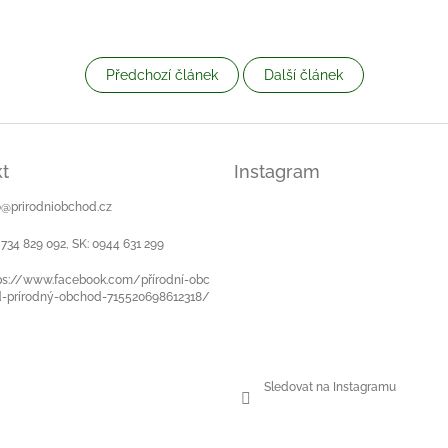
Předchozí článek
Další článek
t
Instagram
o
@
prirodniobchod.cz
 734 829 092, SK: 0944 631 299
ps://www.facebook.com/přírodní-obc
-prírodný-obchod-715520698612318/
Sledovat na Instagramu