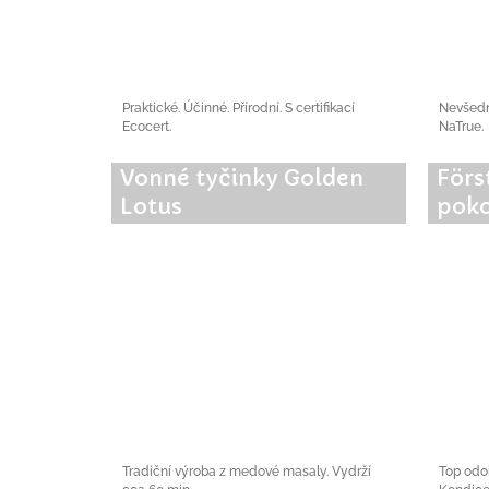
Praktické. Účinné. Přírodní. S certifikací
Nevšední
Ecocert.
NaTrue.
Vonné tyčinky Golden
Förs
Lotus
pok
Tradiční výroba z medové masaly. Vydrží
Top odol