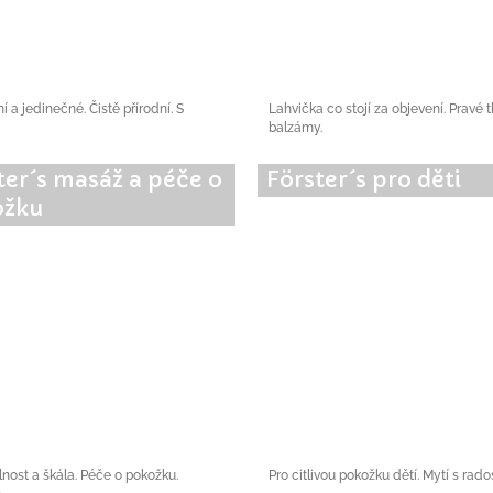
 a jedinečné. Čistě přírodní. S
Lahvička co stojí za objevení. Pravé 
balzámy.
ter´s masáž a péče o
Förster´s pro děti
ožku
nost a škála. Péče o pokožku.
Pro citlivou pokožku dětí. Mytí s rados