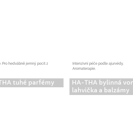
é. Pro hedvábně jemný pocit z
Intenzivní péče podle ajurvédy.
Aromaterapie.
THA tuhé parfémy
HA-THA bylinná vo
lahvička a balzámy