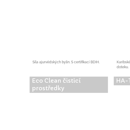
Síla ajurvédských bylin. S certifikací BDIH.
Karibsk
doteku.
Eco Clean čisticí
HA-
prostředky