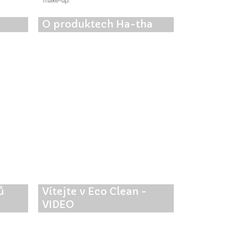
make-up.
O produktech Ha-tha
ů
Vítejte v Eco Clean -
VIDEO