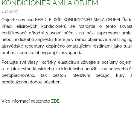
KONDICIONÉR AMLA OBJEM
4.12.2025
Objevte novinku KHADI ELIXÍR KONDICIONÉR AMLA OBJEM. Řada
Khadi elixírových kondicionérů se rozrostla o tento skvost
certifikované přírodní vlasové péče - na bázi superovoce amla,
neboli indického angreštu, které je v rámci objemové a anti-aging
ajurvédské receptury doplněno omlazujícími rostlinami jako tulsi,
brahmi, centella, bhringaraj či ašvaganda.
Posilujte své vlasy i kořínky, elasticitu a užívejte si posílený objem,
a to jak cestou klasického každodenního použití - oplachového či
bezoplachového, tak cestou intenzivní pečující kúry s
prodlouženou dobou působení.
Více informací naleznete
ZDE
.