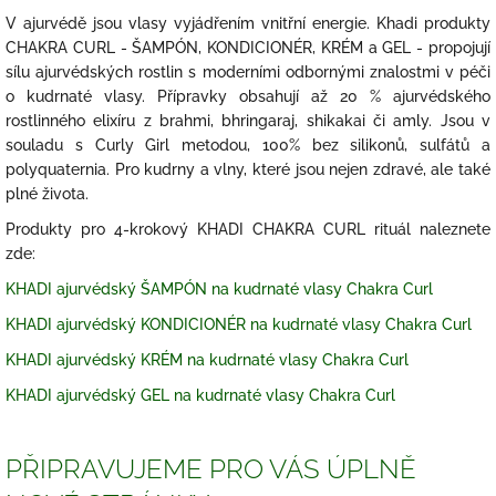
V ajurvédě jsou vlasy vyjádřením vnitřní energie. Khadi produkty
CHAKRA CURL - ŠAMPÓN, KONDICIONÉR, KRÉM a GEL - propojují
sílu ajurvédských rostlin s moderními odbornými znalostmi v péči
o kudrnaté vlasy. Přípravky obsahují až 20 % ajurvédského
rostlinného elixíru z brahmi, bhringaraj, shikakai či amly. Jsou v
souladu s Curly Girl metodou, 100% bez silikonů, sulfátů a
polyquaternia. Pro kudrny a vlny, které jsou nejen zdravé, ale také
plné života.
Produkty pro 4-krokový KHADI CHAKRA CURL rituál naleznete
zde:
KHADI ajurvédský ŠAMPÓN na kudrnaté vlasy Chakra Curl
KHADI ajurvédský KONDICIONÉR na kudrnaté vlasy Chakra Curl
KHADI ajurvédský KRÉM na kudrnaté vlasy Chakra Curl
KHADI ajurvédský GEL na kudrnaté vlasy Chakra Curl
PŘIPRAVUJEME PRO VÁS ÚPLNĚ