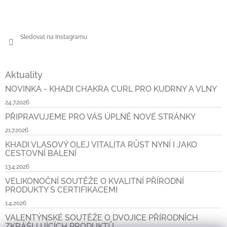
Sledovat na Instagramu
Aktuality
NOVINKA - KHADI CHAKRA CURL PRO KUDRNY A VLNY
24.7.2026
PŘIPRAVUJEME PRO VÁS ÚPLNĚ NOVÉ STRÁNKY
21.7.2026
KHADI VLASOVÝ OLEJ VITALITA RŮST NYNÍ I JAKO
CESTOVNÍ BALENÍ
13.4.2026
VELIKONOČNÍ SOUTĚŽE O KVALITNÍ PŘÍRODNÍ
PRODUKTY S CERTIFIKACEMI
1.4.2026
VALENTÝNSKÉ SOUTĚŽE O DVOJICE PŘÍRODNÍCH
ZKRÁŠLUJÍCÍCH PRODUKTŮ