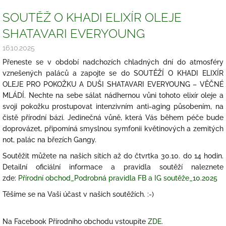
SOUTĚŽ O KHADI ELIXÍR OLEJE
SHATAVARI EVERYOUNG
16.10.2025
Přeneste se v období nadchozích chladných dní do atmosféry
vznešených paláců a zapojte se do SOUTĚŽÍ O KHADI ELIXÍR
OLEJE PRO POKOŽKU A DUŠI SHATAVARI EVERYOUNG – VĚČNÉ
MLÁDÍ. Nechte na sebe sálat nádhernou vůni tohoto elixír oleje a
svoji pokožku prostupovat intenzivním anti-aging působením, na
čistě přírodní bázi. Jedinečná vůně, která Vás během péče bude
doprovázet, připomíná smyslnou symfonii květinových a zemitých
not, palác na březích Gangy.
Soutěžit můžete na našich sítích až do čtvrtka 30.10. do 14 hodin.
Detailní oficiální informace a pravidla soutěží naleznete
zde:
Přírodní obchod_Podrobná pravidla FB a IG soutěže_10.2025
Těšíme se na Vaši účast v našich soutěžích. :-)
Na Facebook Přírodního obchodu vstoupíte
ZDE
.