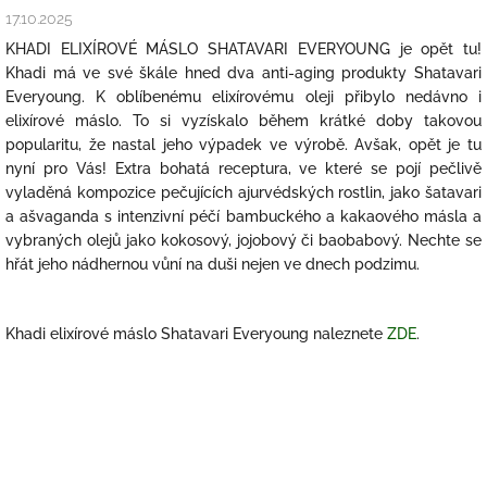
17.10.2025
KHADI ELIXÍROVÉ MÁSLO SHATAVARI EVERYOUNG je opět tu!
Khadi má ve své škále hned dva anti-aging produkty Shatavari
Everyoung. K oblíbenému elixírovému oleji přibylo nedávno i
elixírové máslo. To si vyzískalo během krátké doby takovou
popularitu, že nastal jeho výpadek ve výrobě. Avšak, opět je tu
nyní pro Vás! Extra bohatá receptura, ve které se pojí pečlivě
vyladěná kompozice pečujících ajurvédských rostlin, jako šatavari
a ašvaganda s intenzivní péčí bambuckého a kakaového másla a
vybraných olejů jako kokosový, jojobový či baobabový. Nechte se
hřát jeho nádhernou vůní na duši nejen ve dnech podzimu.
Khadi elixírové máslo Shatavari Everyoung naleznete
ZDE
.