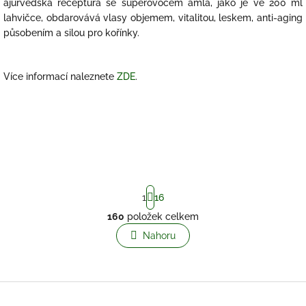
ajurvédská receptura se superovocem amla, jako je ve 200 ml
lahvičce, obdarovává vlasy objemem, vitalitou, leskem, anti-aging
působením a silou pro kořínky.
Více informací naleznete
ZDE
.
S
1
16
t
r
160
položek celkem
O
á
v
Nahoru
n
l
k
o
á
v
d
á
a
Z
n
c
á