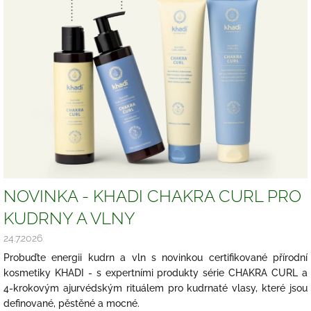
k
ů
NOVINKA - KHADI CHAKRA CURL PRO
KUDRNY A VLNY
24.7.2026
Probuďte energii kudrn a vln s novinkou certifikované přírodní
kosmetiky KHADI - s expertními produkty série CHAKRA CURL a
4-krokovým ajurvédským rituálem pro kudrnaté vlasy, které jsou
definované, pěstěné a mocné.