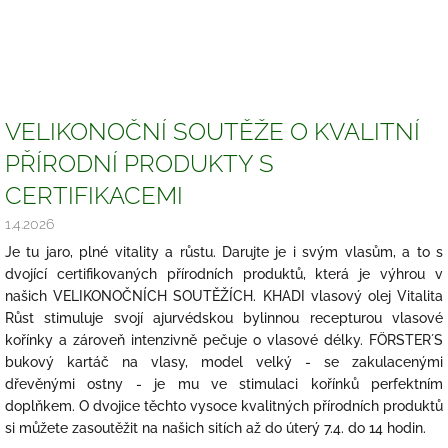
VELIKONOČNÍ SOUTĚŽE O KVALITNÍ
PŘÍRODNÍ PRODUKTY S
CERTIFIKACEMI
1.4.2026
Je tu jaro, plné vitality a růstu. Darujte je i svým vlasům, a to s
dvojící certifikovaných přírodních produktů, která je výhrou v
našich VELIKONOČNÍCH SOUTĚŽÍCH. KHADI vlasový olej Vitalita
Růst stimuluje svojí ajurvédskou bylinnou recepturou vlasové
kořínky a zároveň intenzivně pečuje o vlasové délky. FÖRSTER´S
bukový kartáč na vlasy, model velký - se zakulacenými
dřevěnými ostny - je mu ve stimulaci kořínků perfektním
doplňkem. O dvojice těchto vysoce kvalitných přírodních produktů
si můžete zasoutěžit na našich sitích až do úterý 7.4. do 14 hodin.