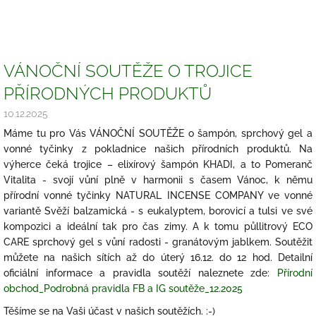
VÁNOČNÍ SOUTĚŽE O TROJICE
PŘÍRODNÝCH PRODUKTŮ
10.12.2025
Máme tu pro Vás VÁNOČNÍ SOUTĚŽE o šampón, sprchový gel a
vonné tyčinky z pokladnice našich přírodních produktů. Na
výherce čeká trojice – elixírový šampón KHADI, a to Pomeranč
Vitalita - svojí vůní plně v harmonii s časem Vánoc, k němu
přírodní vonné tyčinky NATURAL INCENSE COMPANY ve vonné
variantě Svěží balzamická - s eukalyptem, borovicí a tulsi ve své
kompozici a ideální tak pro čas zimy. A k tomu půllitrový ECO
CARE sprchový gel s vůní radosti - granátovým jablkem. Soutěžit
můžete na našich sítích až do úterý 16.12. do 12 hod. Detailní
oficiální informace a pravidla soutěží naleznete zde:
Přírodní
obchod_Podrobná pravidla FB a IG soutěže_12.2025
Těšíme se na Vaši účast v našich soutěžích. :-)