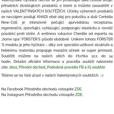
Valentýnské hýčkání, nechte se jím prostoupit také cestou dvojic
přírodních zkrášlujících produktů, o které si můžete zasoutěžit v
našich VALENTÝNSKÝCH SOUTĚŽÍCH. Účinky výherních produktů
se navzájem posilují: KHADI elixír olej pro pokožku a duši Centella
New-Cell je intenzivně pečující ajurvédskou recepturou,
regenerační, zpevňující, vyhlazující, podporující elasticitu a rovněž
působící proti striím. A wellness rukavice Chenille od experta na
„home spa“ FÖRSTER´S působí obdobně. Unikem tohoto FÖRSTER
´S modelu je jeho hýčkání – díky své speciální uzlíkové struktuře a
hebkému materiálu propojuje masážní účinek se super jemností.
Soutěžit můžete na našich sítích do čtvrtka 12.2. do 14
hodin. Detailní oficiální informace a pravidla soutěží naleznete
zde:
2602_Přírodní obchod_Podrobná pravidla FB a IG soutěže
Těšíme se na Vaši účast v našich Valentýnských soutěžích. :-)
Na Facebook Přírodního obchodu vstoupíte
ZDE
.
Na Instagram Přírodního obchodu vstoupíte
ZDE
.