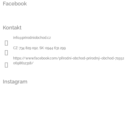
í
í
Facebook
p
p
a
r
t
v
í
k
Kontakt
y
v
info
@
prirodniobchod.cz
ý
p
CZ: 734 829 092, SK: 0944 631 299
i
s
https://www.facebook.com/přírodní-obchod-prírodný-obchod-71552
u
0698612318/
Instagram