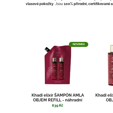
vlasové pokožky
. Jsou
100% přírodní, certifikované 
V
NOVINKA
ý
p
i
s
p
r
o
d
u
Khadi elixír ŠAMPÓN AMLA
Khadi el
k
OBJEM REFILL - náhradní
OBJ
t
náplň, 400 ml
639 Kč
ů