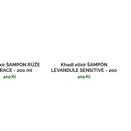
ixír ŠAMPÓN RŮŽE
Khadi elixír ŠAMPÓN
RACE - 200 ml
LEVANDULE SENSITIVE - 200
ml
409 Kč
409 Kč