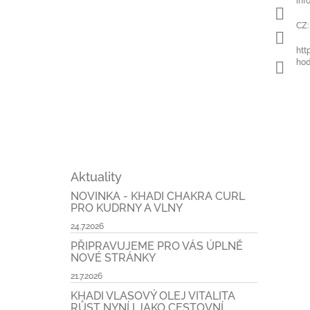
inf
t
í
CZ:
htt
hod
Aktuality
NOVINKA - KHADI CHAKRA CURL
PRO KUDRNY A VLNY
24.7.2026
PŘIPRAVUJEME PRO VÁS ÚPLNĚ
NOVÉ STRÁNKY
21.7.2026
KHADI VLASOVÝ OLEJ VITALITA
RŮST NYNÍ I JAKO CESTOVNÍ