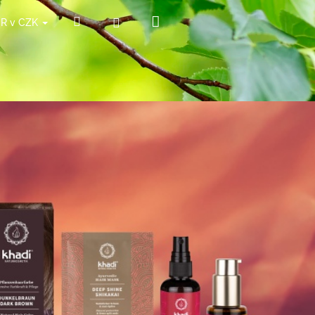
Nákupní
Hledat
Přihlášení
ČR v CZK
košík