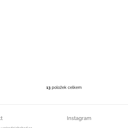
13
položek celkem
O
v
l
á
d
a
t
Instagram
c
í