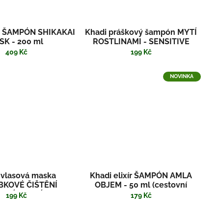
ír ŠAMPÓN SHIKAKAI
Khadi práškový šampón MYTÍ
SK - 200 ml
ROSTLINAMI - SENSITIVE
409 Kč
199 Kč
NOVINKA
 vlasová maska
Khadi elixír ŠAMPÓN AMLA
KOVÉ ČIŠTĚNÍ
OBJEM - 50 ml (cestovní
IVNÍM UHLÍM
balení)
199 Kč
179 Kč