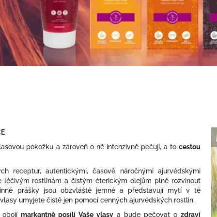
CE
sovou pokožku a zároveň o ně intenzivně pečují, a to
cestou
ch receptur, autentickými, časově náročnými ajurvédskými
 léčivým rostlinám a čistým éterickým olejům plně rozvinout
inné prášky jsou obzvláště jemné a představují mytí v té
vlasy umyjete čistě jen pomocí cenných ajurvédských rostlin.
 obojí
markantně posílí Vaše vlasy
a bude pečovat o
zdraví