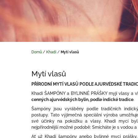
Domů
/
Khadi
/
Mytí vlasů
Mytí vlasů
PŘÍRODNÍ MYTÍ VLASŮ PODLE AJURVÉDSKÉ TRADI
Khadi ŠAMPÓNY a BYLINNÉ PRÁŠKY myjí vlasy a vla
cenných ajurvédských bylin, podle indické tradice
.
Šampóny jsou vyráběny podle tradičních indický
postupy. Tato výjimečná speciální výroba umožňuje
své účinky na pokožku a vlasy. Khadi mycí byl
nejpřírodnější možné podobě: Smícháte je s vodou a 
Ať už Khadi šampóny anebo bylinné mycí prášky,