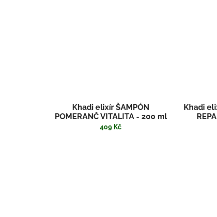
Khadi elixír ŠAMPÓN
Khadi el
POMERANČ VITALITA - 200 ml
REPA
409 Kč
Nová lehkost bytí: dlouhodobá svěžest pokožky, živá lehkost a vzdušnost vlasů, vitalita. S