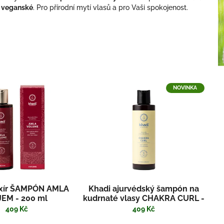
a veganské
. Pro přírodní mytí vlasů a pro Vaši spokojenost.
NOVINKA
ixír ŠAMPÓN AMLA
Khadi ajurvédský šampón na
EM - 200 ml
kudrnaté vlasy CHAKRA CURL -
200 ml
409 Kč
409 Kč