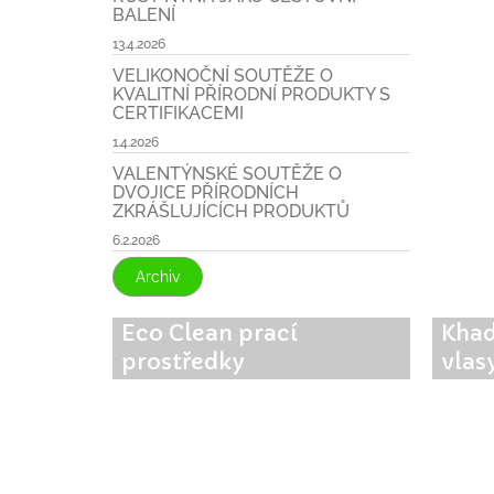
BALENÍ
13.4.2026
VELIKONOČNÍ SOUTĚŽE O
KVALITNÍ PŘÍRODNÍ PRODUKTY S
CERTIFIKACEMI
1.4.2026
VALENTÝNSKÉ SOUTĚŽE O
DVOJICE PŘÍRODNÍCH
ZKRÁŠLUJÍCÍCH PRODUKTŮ
6.2.2026
Archiv
Eco Clean prací
Khad
prostředky
vlas