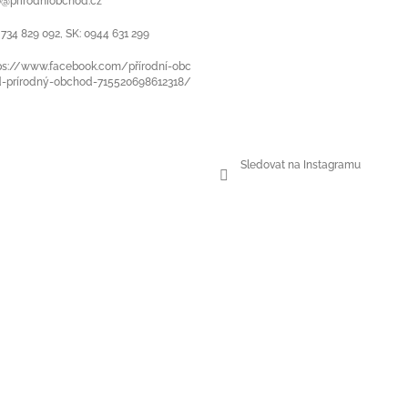
o
@
prirodniobchod.cz
p
r
 734 829 092, SK: 0944 631 299
v
k
ps://www.facebook.com/přírodní-obc
-prírodný-obchod-715520698612318/
y
v
ý
p
i
Sledovat na Instagramu
s
u