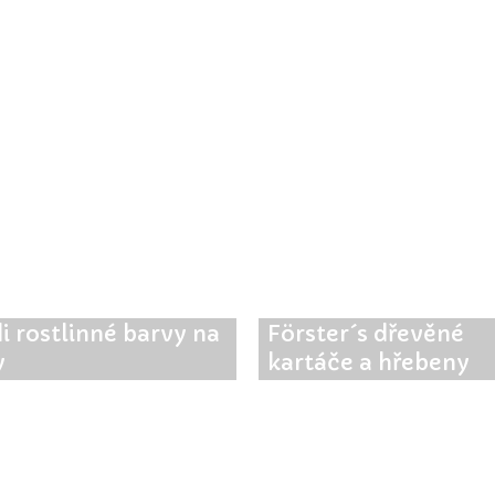
i rostlinné barvy na
Förster´s dřevěné
y
kartáče a hřebeny