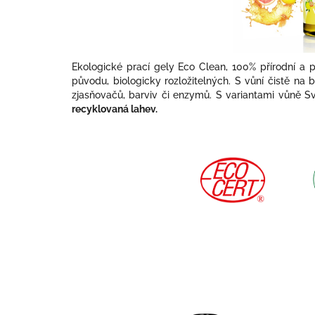
Ekologické prací gely Eco Clean, 100% přírodní a p
původu, biologicky rozložitelných. S vůní čistě na 
zjasňovačů, barviv či enzymů. S variantami vůně Sv
recyklovaná lahev.
V