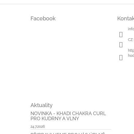
Z
á
Facebook
Kontak
p
a
inf
t
í
CZ:
htt
hod
Aktuality
NOVINKA - KHADI CHAKRA CURL
PRO KUDRNY A VLNY
24.7.2026