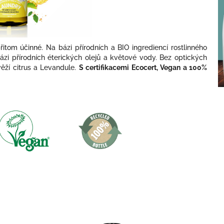
řitom účinné. Na bázi přírodních a BIO ingrediencí rostlinného
bázi přírodních éterických olejů a květové vody. Bez optických
ěží citrus a Levandule.
S certifikacemi Ecocert, Vegan a 100%