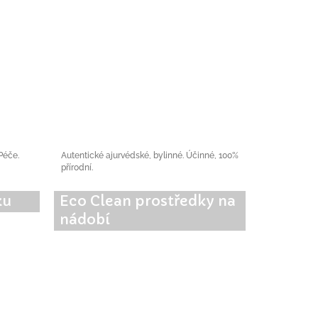
 Péče.
Autentické ajurvédské, bylinné. Účinné, 100%
přírodní.
ku
Eco Clean prostředky na
nádobí