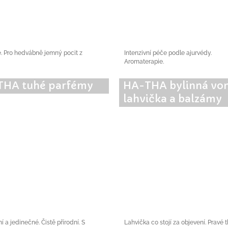
é. Pro hedvábně jemný pocit z
Intenzivní péče podle ajurvédy.
Aromaterapie.
THA tuhé parfémy
HA-THA bylinná vo
lahvička a balzámy
 a jedinečné. Čistě přírodní. S
Lahvička co stojí za objevení. Pravé 