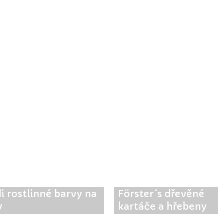
i rostlinné barvy na
Förster´s dřevěné
y
kartáče a hřebeny