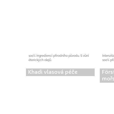
100% ingrediencí přírodního původu. S vůní
Intenzit
éterických olejů.
100% pří
Khadi vlasová péče
Förs
mořs