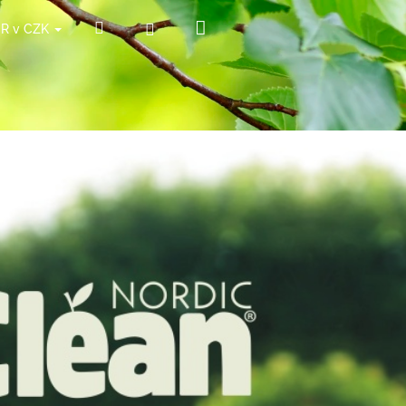
Nákupní
Hledat
Přihlášení
ČR v CZK
košík