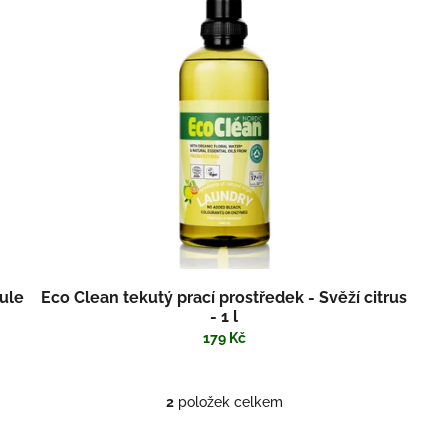
ule
Eco Clean tekutý prací prostředek - Svěží citrus
- 1 l
179 Kč
2
položek celkem
O
v
l