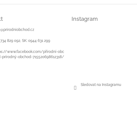
á
d
a
t
Instagram
c
í
o
@
prirodniobchod.cz
p
r
 734 829 092, SK: 0944 631 299
v
k
ps://www.facebook.com/přírodní-obc
-prírodný-obchod-715520698612318/
y
v
ý
p
i
Sledovat na Instagramu
s
u