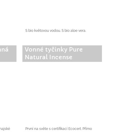
S bio květovou vodou. S bio aloe vera.
nná
Vonné tyčinky Pure
Natural Incense
thajské
První na světe s certifikací Ecocert. Přímo