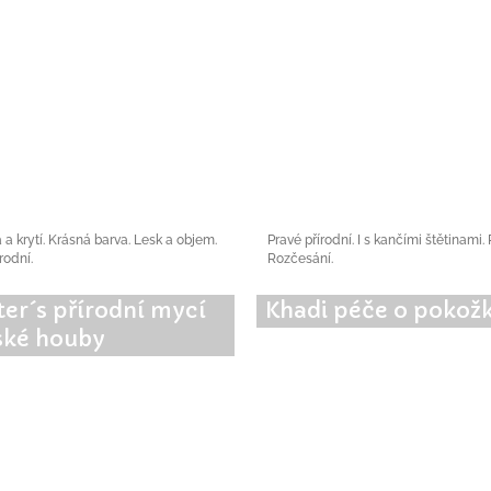
a a krytí. Krásná barva. Lesk a objem.
Pravé přírodní. I s kančími štětinami.
rodní.
Rozčesání.
ter´s přírodní mycí
Khadi péče o pokož
ké houby