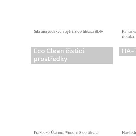
Síla ajurvédských bylin. S certifikací BDIH.
Karibsk
doteku.
Eco Clean čisticí
HA-
prostředky
Praktické. Účinné. Přírodní. S certifikací
Nevšední