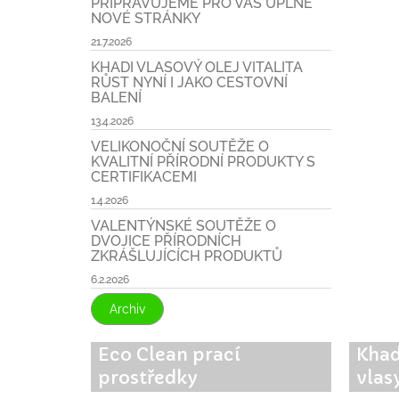
PŘIPRAVUJEME PRO VÁS ÚPLNĚ
NOVÉ STRÁNKY
21.7.2026
KHADI VLASOVÝ OLEJ VITALITA
RŮST NYNÍ I JAKO CESTOVNÍ
BALENÍ
13.4.2026
VELIKONOČNÍ SOUTĚŽE O
KVALITNÍ PŘÍRODNÍ PRODUKTY S
CERTIFIKACEMI
1.4.2026
VALENTÝNSKÉ SOUTĚŽE O
DVOJICE PŘÍRODNÍCH
ZKRÁŠLUJÍCÍCH PRODUKTŮ
6.2.2026
Archiv
Eco Clean prací
Khad
prostředky
vlas