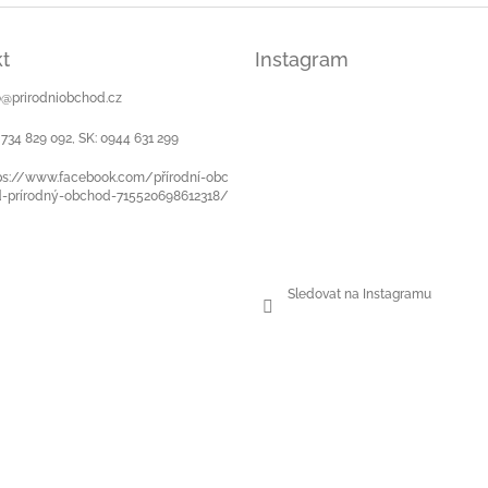
t
Instagram
o
@
prirodniobchod.cz
 734 829 092, SK: 0944 631 299
ps://www.facebook.com/přírodní-obc
-prírodný-obchod-715520698612318/
Sledovat na Instagramu