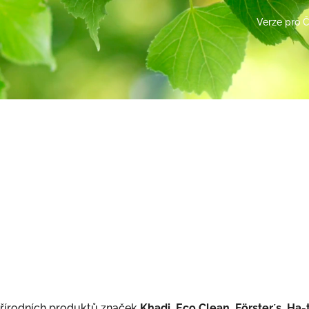
Verze pro 
 přírodních produktů značek
Khadi, Eco Clean, Förster´s, H