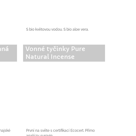
S bio květovou vodou. S bio aloe vera.
nná
Vonné tyčinky Pure
Natural Incense
thajské
První na světe s certifikací Ecocert. Přímo
analýzy surovin.