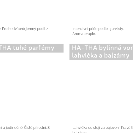
é. Pro hedvábně jemný pocit z
Intenzivní péče podle ajurvédy.
Aromaterapie.
THA tuhé parfémy
HA-THA bylinná vo
lahvička a balzámy
 a jedinečné. Čistě přírodní. S
Lahvička co stojí za objevení. Pravé 
balzámy.