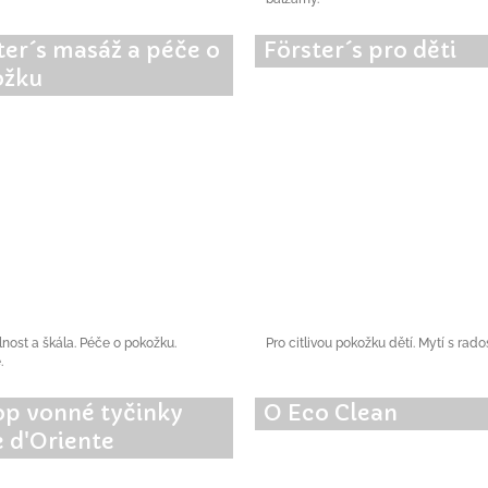
ter´s masáž a péče o
Förster´s pro děti
ožku
nost a škála. Péče o pokožku.
Pro citlivou pokožku dětí. Mytí s rados
.
p vonné tyčinky
O Eco Clean
e d'Oriente