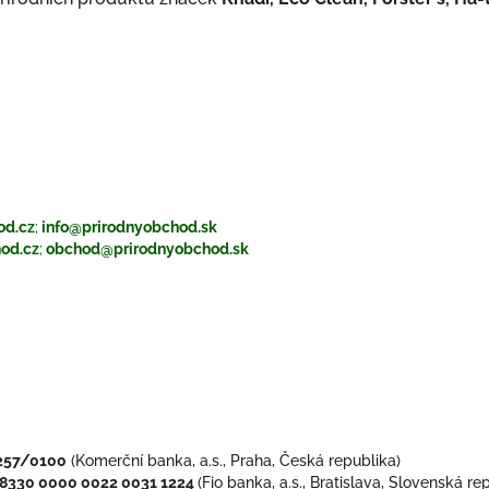
od.cz
;
info@prirodnyobchod.sk
od.cz
;
obchod@prirodnyobchod.sk
257/0100
(Komerční banka, a.s., Praha, Česká republika)
8330 0000 0022 0031 1224
(Fio banka, a.s., Bratislava, Slovenská re