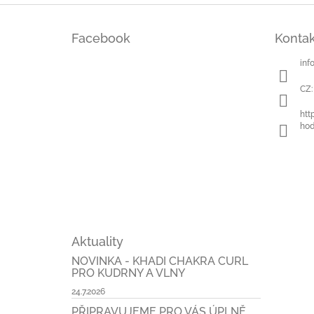
Z
á
Facebook
Kontak
p
a
inf
t
í
CZ:
htt
hod
Aktuality
NOVINKA - KHADI CHAKRA CURL
PRO KUDRNY A VLNY
24.7.2026
PŘIPRAVUJEME PRO VÁS ÚPLNĚ