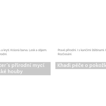
a a krytí. Krásná barva. Lesk a objem.
Pravé přírodní. I s kančími štětinami.
rodní.
Rozčesání.
ter´s přírodní mycí
Khadi péče o pokož
ké houby