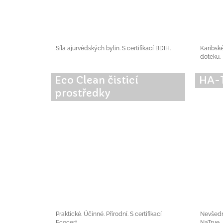
Síla ajurvédských bylin. S certifikací BDIH.
Karibsk
doteku.
Eco Clean čisticí
HA-
prostředky
Praktické. Účinné. Přírodní. S certifikací
Nevšední
Ecocert.
NaTrue.