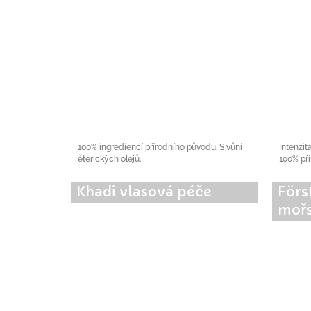
100% ingrediencí přírodního původu. S vůní
Intenzit
éterických olejů.
100% pří
Khadi vlasová péče
Förs
mořs