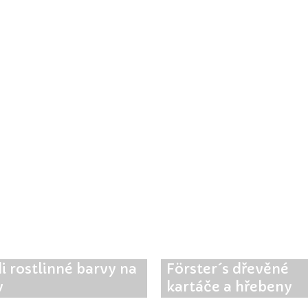
i rostlinné barvy na
Förster´s dřevěné
y
kartáče a hřebeny