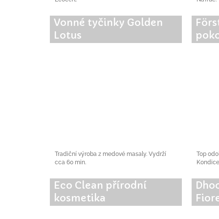
Vonné tyčinky Golden
Förs
Lotus
pok
Tradiční výroba z medové masaly. Vydrží
Top odol
cca 60 min.
Kondice
Eco Clean přírodní
Dhoo
kosmetika
Fior