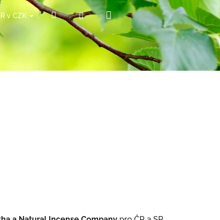
Nákupní
Hledat
Přihlášení
ČR v CZK
košík
a-tha a Natural Incense Company
pro ČR a SR