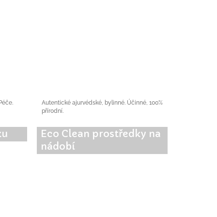
 Péče.
Autentické ajurvédské, bylinné. Účinné, 100%
přírodní.
ku
Eco Clean prostředky na
nádobí