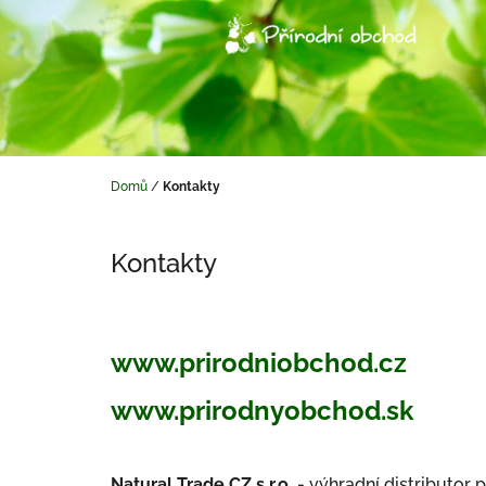
Přejít
na
obsah
Domů
/
Kontakty
Kontakty
www.prirodniobchod.cz
www.prirodnyobchod.sk
Natural Trade CZ s.r.o.
- výhradní distributor