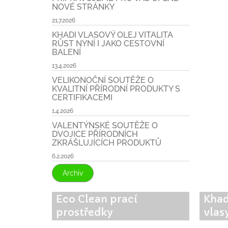
NOVÉ STRÁNKY
21.7.2026
KHADI VLASOVÝ OLEJ VITALITA
RŮST NYNÍ I JAKO CESTOVNÍ
BALENÍ
13.4.2026
VELIKONOČNÍ SOUTĚŽE O
KVALITNÍ PŘÍRODNÍ PRODUKTY S
CERTIFIKACEMI
1.4.2026
VALENTÝNSKÉ SOUTĚŽE O
DVOJICE PŘÍRODNÍCH
ZKRÁŠLUJÍCÍCH PRODUKTŮ
6.2.2026
Archiv
Eco Clean prací
Khad
prostředky
vlas