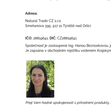
Adresa:
Natural Trade CZ s.r.o.
Smetanova 395, 517 21 Týniště nad Orlicí
IČO:
28819641,
DIČ:
CZ28819641
Společnosť je zastoupená Ing. Hanou Beznoskovou, 
Je zapsána v obchodním rejstříku vedeném Krajským 
Přeji Vám hodně spokojenosti s přírodními produkty