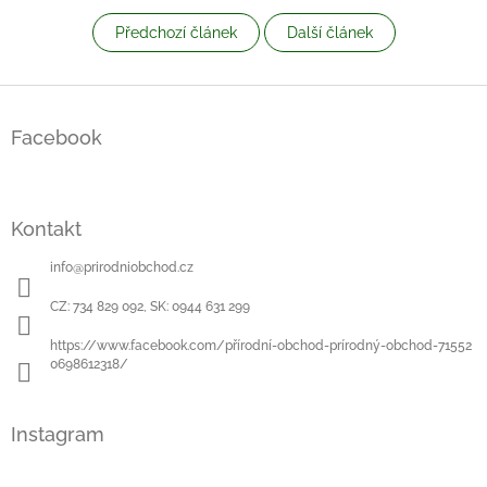
Předchozí článek
Další článek
Z
á
Facebook
p
a
t
í
Kontakt
info
@
prirodniobchod.cz
CZ: 734 829 092, SK: 0944 631 299
https://www.facebook.com/přírodní-obchod-prírodný-obchod-71552
0698612318/
Instagram