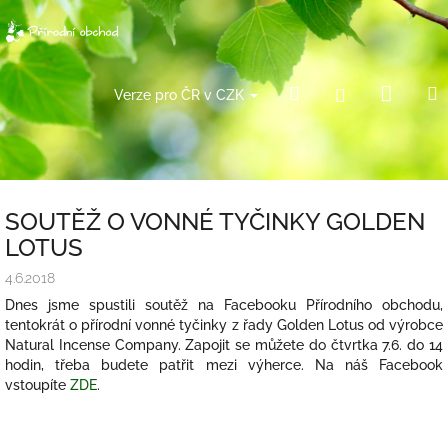
Přejít
na
obsah
Náku
Hledat
Přihlášení
Verze pro ČR v CZK
košík
SOUTĚŽ O VONNÉ TYČINKY GOLDEN
LOTUS
4.6.2018
Dnes jsme spustili soutěž na Facebooku Přírodního obchodu,
tentokrát o přírodní vonné tyčinky z řady Golden Lotus od výrobce
Natural Incense Company. Zapojit se můžete do čtvrtka 7.6. do 14
hodin, třeba budete patřit mezi výherce. Na náš Facebook
vstoupíte
ZDE
.