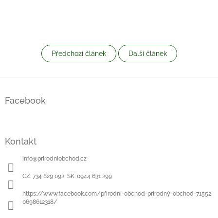
Předchozí článek
Další článek
Z
á
Facebook
p
a
t
í
Kontakt
info
@
prirodniobchod.cz
CZ: 734 829 092, SK: 0944 631 299
https://www.facebook.com/přírodní-obchod-prírodný-obchod-71552
0698612318/