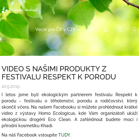
Přejít
na
obsah
Náku
Hledat
Přihlášení
Verze pro ČR v CZK
košík
VIDEO S NAŠIMI PRODUKTY Z
FESTIVALU RESPEKT K PORODU
20.5.2019
I letos jsme byli ekologickým partnerem festivalu Respekt k
porodu - festivalu o těhotenství, porodu a rodičovství, který
skončil včera. Na našem Facebooku si můžete prohlédnout krátké
video z výstavy Homo Ecologicus, kde Vám organizátoři ukáží
ekologickou drogérii Eco Clean. A zahlédnout budete moci i
přírodní kosmetiku Khadi.
Na náš Facebook vstoupíte
TUDY
.