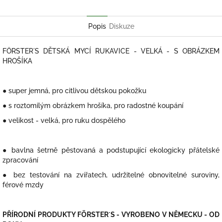
Twitter
Facebook
Popis
Diskuze
FÖRSTER´S DĚTSKÁ MYCÍ RUKAVICE - VELKÁ - S OBRÁZKEM
HROŠÍKA
● super jemná, pro citlivou dětskou pokožku
● s roztomilým obrázkem hrošíka, pro radostné koupání
● velikost - velká, pro ruku dospělého
● bavlna šetrně pěstovaná a podstupující ekologicky přátelské
zpracování
● bez testování na zvířatech, udržitelné obnovitelné suroviny,
férové mzdy
PŘÍRODNÍ PRODUKTY FÖRSTER´S - VYROBENO V NĚMECKU - OD