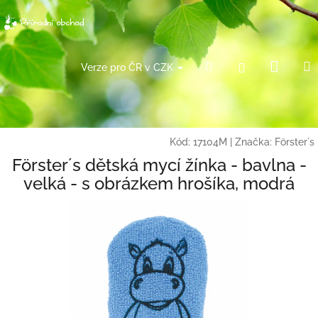
Přejít
na
obsah
Náku
Hledat
Přihlášení
Verze pro ČR v CZK
košík
Kód:
17104M
|
Značka:
Förster´s
Förster´s dětská mycí žínka - bavlna -
velká - s obrázkem hrošíka, modrá