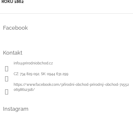
ROKU 1862
Z
á
Facebook
p
a
t
í
Kontakt
info
@
prirodniobchod.cz
CZ: 734 829 092, SK: 0944 631 299
https://www.facebook.com/přírodní-obchod-prírodný-obchod-71552
0698612318/
Instagram