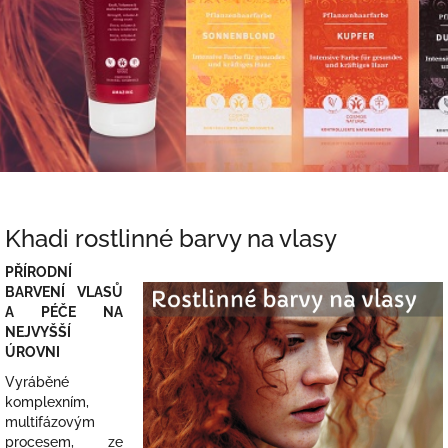
Khadi rostlinné barvy na vlasy
PŘÍRODNÍ
BARVENÍ VLASŮ
A PÉČE NA
NEJVYŠŠÍ
ÚROVNI
Vyráběné
komplexním,
multifázovým
procesem, ze