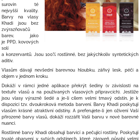
surovin té
nejvyšší kvality.
Barvy na vlasy
Khadi jsou bez
zvýrazňovačů
barev, jako
je PPD, kovových
solí
a konzervantů. Jsou 100% rostlinné, bez jakýchkoliv syntetických
aditiv.
Vlasům dávají nevšední barevnou hloubku, zářivý lesk, péči a
objem v jednom kroku.
Dokáží v rámci jedné aplikace překrýt šediny (v závislosti na
textuře vlasů a na používaných vlasových přípravcích). Jestliže
jsou vlasy výrazně šedé a je-li cílem velmi tmavý odstín, je k
dispozici tzv. dvoukroková metoda barvení. Barvy Khadi poskytují
vlasům krásné atraktivní odstíny. A preferujete-li jen oživení Vaší
přirozené barvy vlasů, dokáží rozzářit Vaši barvu v nové barevné
nuanci.
Rostlinné barvy Khadi obsahují barvicí a pečující rostliny. Poskytují
trvalé obarvení v sytých odstínech, které zároveň působí velmi