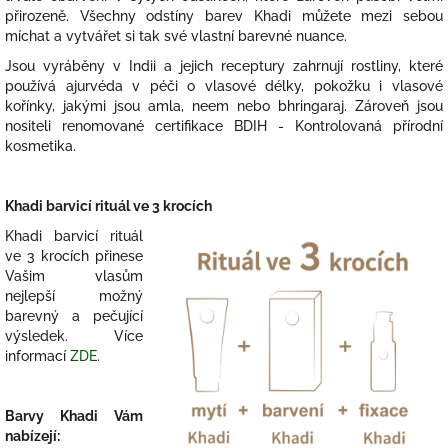
přirozeně. Všechny odstíny barev Khadi můžete mezi sebou
míchat a vytvářet si tak své vlastní barevné nuance.
Jsou vyráběny v Indii a jejich receptury zahrnují rostliny, které
používá ajurvéda v péči o vlasové délky, pokožku i vlasové
kořínky, jakými jsou amla, neem nebo bhringaraj. Zároveň jsou
nositeli renomované certifikace BDIH - Kontrolovaná přírodní
kosmetika.
Khadi barvicí rituál ve 3 krocích
Khadi barvicí rituál
ve 3 krocích přinese
Vašim vlasům
nejlepší možný
barevný a pečující
výsledek. Více
informací
ZDE
.
Barvy Khadi Vám
nabízejí: