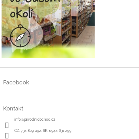
Z
á
Facebook
p
a
t
í
Kontakt
info
@
prirodniobchod.cz
CZ: 734 829 092, SK: 0944 631 299