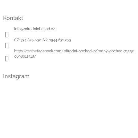
a
t
í
Kontakt
info
@
prirodniobchod.cz
CZ: 734 829 092, SK: 0944 631 299
https://www.facebook.com/přírodní-obchod-prírodný-obchod-71552
0698612318/
Instagram