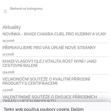
Sledovat na Instagramu
Aktuality
NOVINKA - KHADI CHAKRA CURL PRO KUDRNY A VLNY
24.7.2026
PŘIPRAVUJEME PRO VÁS ÚPLNĚ NOVÉ STRÁNKY
21.7.2026
KHADI VLASOVÝ OLEJ VITALITA RŮST NYNÍ I JAKO
CESTOVNÍ BALENÍ
13.4.2026
VELIKONOČNÍ SOUTĚŽE O KVALITNÍ PŘÍRODNÍ
PRODUKTY S CERTIFIKACEMI
1.4.2026
VALENTÝNSKÉ SOUTĚŽE O DVOJICE PŘÍRODNÍCH
ZKRÁŠLUJÍCÍCH PRODUKTŮ
6.2.2026
Tento web používá soubory cookie. Dalším