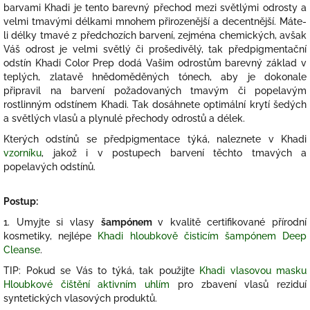
barvami Khadi je tento barevný přechod mezi světlými odrosty a
velmi tmavými délkami mnohem přirozenější a decentnější. Máte-
li délky tmavé z předchozích barvení, zejména chemických, avšak
Váš odrost je velmi světlý či prošedivělý, tak předpigmentační
odstín Khadi Color Prep dodá Vašim odrostům barevný základ v
teplých, zlatavě hnědoměděných tónech, aby je dokonale
připravil na barvení požadovaných tmavým či popelavým
rostlinným odstínem Khadi. Tak dosáhnete optimální krytí šedých
a světlých vlasů a plynulé přechody odrostů a délek.
Kterých odstínů se předpigmentace týká, naleznete v Khadi
vzorníku
,
jakož i v postupech barvení těchto tmavých a
popelavých odstínů.
Postup:
1. Umyjte si vlasy
šampónem
v kvalitě certifikované přírodní
kosmetiky, nejlépe
Khadi hloubkově čisticím šampónem Deep
Cleanse
.
TIP: Pokud se Vás to týká, tak použijte
Khadi vlasovou masku
Hloubkové čištění aktivním uhlím
pro zbavení vlasů reziduí
syntetických vlasových produktů.