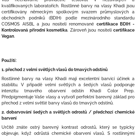
kvalifikovaných laboratořích. Rostlinné barvy na vlasy Khadi jsou
certifikovány německým spolkovým svazem průmyslových a
obchodních podniků (BDIH) podle mezinárodního standardu
COSMOS AISBL a jsou nositeli renomované
certifikace BDIH -
Kontrolovaná přírodní kosmetika
. Zároveň jsou nositeli
certifikace
Vegan
.
Použití:
1. přechod z velmi světlých vlasů do tmavých odstínů
Rostlinné barvy na vlasy Khadi mají excelentní barvicí účinek a
stabilitu. V případě velmi světlých a šedých vlasů podporuje
intenzitu tmavého obarvení odstín Khadi Color Prep.
Předpigmentuje Vaše vlasy a vytvoří perfektní barevný základ pro
přechod z velmi světlé barvy vlasů do tmavých odstínů.
2. dobarvování šedých a světlých odrostů / předchozí chemické
barvení
Určitě znáte ostrý barevný kontrast odrostů, který se typicky
objevuje, když odrůstá chemické obarvení vlasů. S rostlinnými