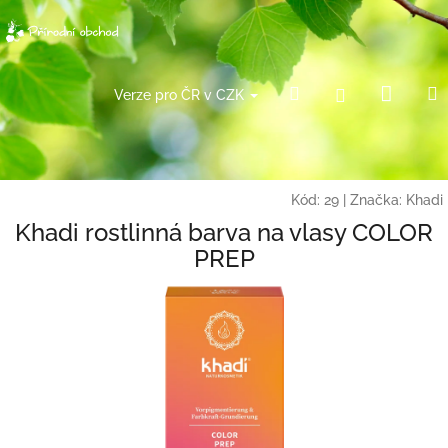
Přejít
na
obsah
Náku
Hledat
Přihlášení
Verze pro ČR v CZK
košík
Kód:
29
|
Značka:
Khadi
Khadi rostlinná barva na vlasy COLOR
PREP