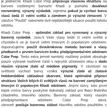
je jedinečné. Khadi Color Prep
připravuje vlasovou strukturu
na
barvení rostlinnými barvami Khadi a pomáhá
dosáhout
rovnoměrný, výrazný výsledek
, zejména
pokud je výchozí barva
vlasů šedá či velmi světlá a záměrem je výrazné ztmavení
. V
záložce "Použití" naleznete dvě nejdůležitější situace použití tohoto
odstínu.
Khadi Color Prep -
optimální základ
pro vyrovnaný a výrazný
barevný výsledek
. Jsou-li Vaše vlasy šedé či velmi světlé a
chystáte-li se je barvit velmi tmavým či popelavým odstínem,
doporučujeme
použít dvoukrokovou metodu barvení a vlasy
předbarvit v prvním barvicím kroku předpigmentačním odstínem
Color Prep
. Tento extra jemně namletý rostlinný prášek obsahuje
pouze vybrané rostlinné části s nejvyšší účinnostní silou a
dodá
vlasům výrazné zlaté až měděné pigmenty
. V závislosti na
světlosti výchozí barvy vzniká
výrazné zlaté až zlatavě
hnědoměděné základové obarvení, které optimálně připraví
strukturu Vašich bílých či světlých vlasů na barvení zamýšleným
tmavým či popelavým Khadi odstínem
. Jinými slovy, tato první
teplá vrstva barvy poskytne dokonalý základ pro fixaci finálního
chladného, tmavého odstínu. Barevný základ, který vlasům
předpigmentace odstínem Color Prep dává,
zároveň
posiluje barevnou stálost
hlavního odstínu použitého v