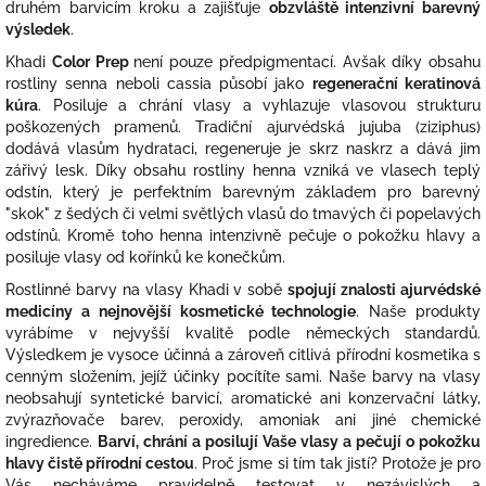
druhém barvicím kroku a zajišťuje
obzvláště intenzivní barevný
výsledek
.
Khadi
Color Prep
není pouze předpigmentací. Avšak díky obsahu
rostliny senna neboli cassia působí jako
regenerační keratinová
kúra
. Posiluje a chrání vlasy a vyhlazuje vlasovou strukturu
poškozených pramenů. Tradiční ajurvédská jujuba (ziziphus)
dodává vlasům hydrataci, regeneruje je skrz naskrz a dává jim
zářivý lesk. Díky obsahu rostliny henna vzniká ve vlasech teplý
odstín, který je perfektním barevným základem pro barevný
"skok" z šedých či velmi světlých vlasů do tmavých či popelavých
odstínů. Kromě toho henna intenzivně pečuje o pokožku hlavy a
posiluje vlasy od kořínků ke konečkům.
Rostlinné barvy na vlasy Khadi v sobě
spojují znalosti ajurvédské
medicíny a nejnovější kosmetické technologie
. Naše produkty
vyrábíme v nejvyšší kvalitě podle německých standardů.
Výsledkem je vysoce účinná a zároveň citlivá přírodní kosmetika s
cenným složením, jejíž účinky pocítíte sami. Naše barvy na vlasy
neobsahují syntetické barvicí, aromatické ani konzervační látky,
zvýrazňovače barev, peroxidy, amoniak ani jiné chemické
ingredience.
Barví, chrání a posilují Vaše vlasy a pečují o pokožku
hlavy čistě přírodní cestou
. Proč jsme si tím tak jistí? Protože je pro
Vás necháváme pravidelně testovat v nezávislých a