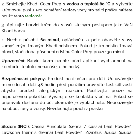
2. Smíchejte Khadi Color Prep
s vodou o teplotě 80 °C
a vytvořte
krémovou pastu
. Pro odměření teploty vody pro zalití prášku můžete
použít tento
teploměr
.
3. Aplikujte barvicí krém do vlasů, stejným postupem jako Vaši
Khadi barvu.
4. Nechte působit
60 minut
, opláchněte a poté obarvěte vlasy
zamýšleným tmavým Khadi odstínem. Pokud je jím odstín Tmavá
blond, stačí doba působení odstínu Color Prep pouze 30 minut.
Upozornění:
Barvicí krém nechte před aplikací vychladnout na
komfortní teplotu, nenanášejte ho horký.
Bezpečnostní pokyny:
Produkt není určen pro děti. Uchovávejte
mimo dosah dětí. 48 hodin před použitím proveďte test citlivosti,
abyste předešli alergickým reakcím. Používejte pouze na
neporušenou pokožku. Vyvarujte se kontaktu s očima. Pokud se
přípravek dostane do očí, okamžitě je vypláchněte. Nepoužívejte
na obočí, řasy a vousy. Nevdechujte prach z prášku.
Složení (INCI):
Cassia Auriculata (senna / cassia) Leaf Powder*,
Lawsonia Inermis (henna) Leaf Powder*, Ziziphus Jujuba (jujuba,