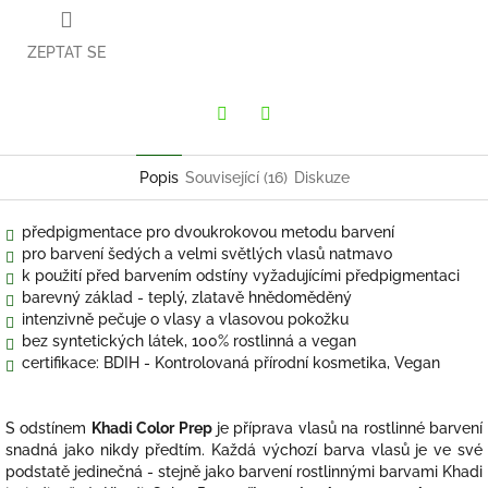
ZEPTAT SE
Twitter
Facebook
Popis
Související (16)
Diskuze
předpigmentace pro dvoukrokovou metodu barvení
pro barvení šedých a velmi světlých vlasů natmavo
k použití před barvením odstíny vyžadujícími předpigmentaci
barevný základ - teplý, zlatavě hnědoměděný
intenzivně pečuje o vlasy a vlasovou pokožku
bez syntetických látek, 100% rostlinná a vegan
certifikace: BDIH - Kontrolovaná přírodní kosmetika, Vegan
S odstínem
Khadi Color Prep
je příprava vlasů na rostlinné barvení
snadná jako nikdy předtím. Každá výchozí barva vlasů je ve své
podstatě jedinečná - stejně jako barvení rostlinnými barvami Khadi