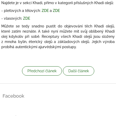
Najdete je v sekci Khadi, přímo v kategorii příslušných Khadi olejů:
- pleťových a tělových:
ZDE
a
ZDE
- vlasových:
ZDE
Můžete se tedy snadno pustit do objevování těch Khadi olejů,
které zatím neznáte. A také nyní můžete mít svůj oblíbený Khadi
olej kdykoliv při sobě. Receptury všech Khadi olejů jsou složeny
z mnoha bylin, éterický olejů a základových olejů. Jejich výroba
probíhá autentickými ajurvédskými postupy.
Předchozí článek
Další článek
Z
á
Facebook
p
a
t
í