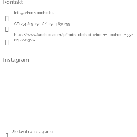
Kontakt
info
@
prirodniobchod.cz
CZ: 734 829 092, SK: 0944 631 299
https://www.facebook.com/přírodní-obchod-prírodný-obchod-71552
0698612318/
Instagram
Sledovat na Instagramu