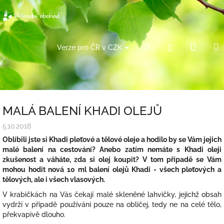
Přejít
na
obsah
Náku
Hledat
Přihlášení
Verze pro ČR v CZK
košík
MALÁ BALENÍ KHADI OLEJŮ
5.10.2018
Oblíbili jste si Khadi pleťové a tělové oleje a hodilo by se Vám jejich
malé balení na cestování? Anebo zatím nemáte s Khadi oleji
zkušenost a váháte, zda si olej koupit? V tom případě se Vám
mohou hodit nová 10 ml balení olejů Khadi - všech pleťových a
tělových, ale i všech vlasových.
V krabičkách na Vás čekají malé skleněné lahvičky, jejichž obsah
vydrží v případě používání pouze na obličej, tedy ne na celé tělo,
překvapivě dlouho.