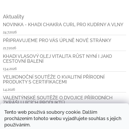
Aktuality
NOVINKA - KHADI CHAKRA CURL PRO KUDRNY A VLNY
24.7.2026
PŘIPRAVUJEME PRO VÁS ÚPLNĚ NOVÉ STRÁNKY
21.7.2026
KHADI VLASOVÝ OLEJ VITALITA RŮST NYNÍ I JAKO
CESTOVNÍ BALENÍ
13.4.2026
VELIKONOČNÍ SOUTĚŽE O KVALITNÍ PŘÍRODNÍ
PRODUKTY S CERTIFIKACEMI
1.4.2026
VALENTÝNSKÉ SOUTĚŽE O DVOJICE PŘÍRODNÍCH
ZKRÁŠLUJÍCÍCH PRODUKTŮ
6.2.2026
Tento web používá soubory cookie. Dalším
procházením tohoto webu vyjadřujete souhlas s jejich
Archiv
používáním.