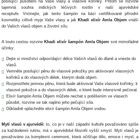
posilující působení na Vaše vlasy a vlasové kořínky. Přitom se rozvine
tajemná souhra indických léčivých rostlin v naší ajurvédské
receptuře. Vnímejte, jak tento šampón na bázi certifikované přírodní
kosmetiky citlivě myje Vaše vlasy a jak
Khadi elixír Amla Objem
vnáší
do Vašich vlasů objem a životní sílu.
A touto cestou rozvine
Khadi elixír šampón Amla Objem
své mimořádné
účinky:
Dejte si množství odpovídající délce Vašich vlasů do dlaně a vneste do
vlasů.
Vemněte posilující pěnu do vlasové pokožky pro aktivovaní vlasových
kořínků a do vlasových délek, kterým dodá objem.
Rozprostřete jemnou pěnu, která bude aktivovat Vaše vlasové kořínky, k
vlasové pokožce a do vlasových délek, o které bude intenzivně pečovat.
Elixír šampón Amla Objem můžete nechat s potěšením ve vlasech
působit, rozvine se tak naplno jeho pečující síla.
Důkladně opláchněte elixír šampón Amla Objem vodou.
Mytí vlasů v ajurvédě:
to, co je v naší západní kultuře považováno spíše
za každodenní rutinu, má v ajurvédské filozofii vyšší smysl. Mytí vlasů je
považováno za komplexní ceremonii, která očišťuje tělo, emoce i mysl, a