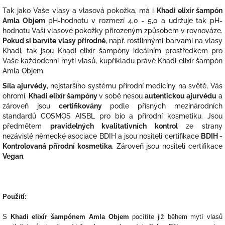
Tak jako Vaše vlasy a vlasová pokožka, má i
Khadi elixír šampón
Amla Objem
pH-hodnotu v rozmezí 4,0 - 5,0 a udržuje tak pH-
hodnotu Vaší vlasové pokožky přirozeným způsobem v rovnováze.
Pokud si barvíte vlasy přírodně
, např. rostlinnými barvami na vlasy
Khadi, tak jsou Khadi elixír šampóny ideálním prostředkem pro
Vaše každodenní mytí vlasů, kupříkladu právě Khadi elixír šampón
Amla Objem.
Síla ajurvédy
, nejstaršího systému přírodní medicíny na světě, Vás
ohromí.
Khadi elixír šampóny
v sobě nesou
autentickou ajurvédu
a
zároveň jsou
certifikovány
podle přísných mezinárodních
standardů COSMOS AISBL pro bio a přírodní kosmetiku. Jsou
předmětem
pravidelných kvalitativních kontrol
ze strany
nezávislé německé asociace BDIH a jsou nositeli certifikace
BDIH -
Kontrolovaná přírodní kosmetika
. Zároveň jsou nositeli certifikace
Vegan
.
Použití:
S
Khadi elixír šampónem Amla Objem
pocítíte již během mytí vlasů