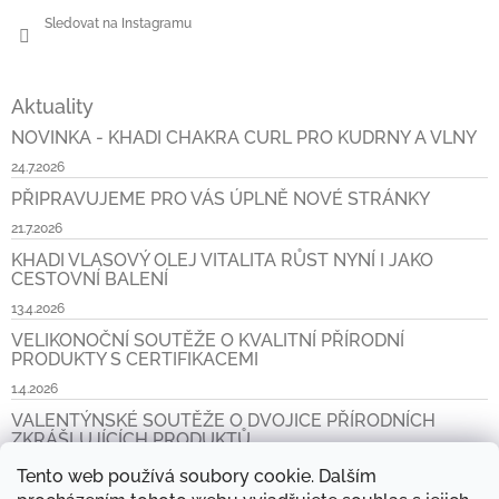
Sledovat na Instagramu
Aktuality
NOVINKA - KHADI CHAKRA CURL PRO KUDRNY A VLNY
24.7.2026
PŘIPRAVUJEME PRO VÁS ÚPLNĚ NOVÉ STRÁNKY
21.7.2026
KHADI VLASOVÝ OLEJ VITALITA RŮST NYNÍ I JAKO
CESTOVNÍ BALENÍ
13.4.2026
VELIKONOČNÍ SOUTĚŽE O KVALITNÍ PŘÍRODNÍ
PRODUKTY S CERTIFIKACEMI
1.4.2026
VALENTÝNSKÉ SOUTĚŽE O DVOJICE PŘÍRODNÍCH
ZKRÁŠLUJÍCÍCH PRODUKTŮ
6.2.2026
Tento web používá soubory cookie. Dalším