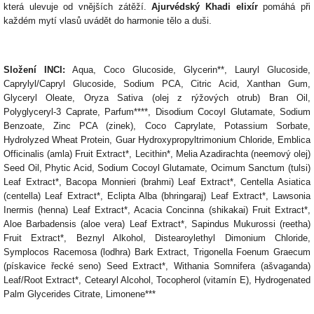
která ulevuje od vnějších zátěží.
Ajurvédský Khadi elixír
pomáhá při
každém mytí vlasů uvádět do harmonie tělo a duši.
Složení INCI:
Aqua, Coco Glucoside, Glycerin**, Lauryl Glucoside,
Caprylyl/Capryl Glucoside, Sodium PCA, Citric Acid, Xanthan Gum,
Glyceryl Oleate, Oryza Sativa (olej z rýžových otrub) Bran Oil,
Polyglyceryl-3 Caprate, Parfum****, Disodium Cocoyl Glutamate, Sodium
Benzoate, Zinc PCA (zinek), Coco Caprylate, Potassium Sorbate,
Hydrolyzed Wheat Protein, Guar Hydroxypropyltrimonium Chloride, Emblica
Officinalis (amla) Fruit Extract*, Lecithin*, Melia Azadirachta (neemový olej)
Seed Oil, Phytic Acid, Sodium Cocoyl Glutamate, Ocimum Sanctum (tulsi)
Leaf Extract*, Bacopa Monnieri (brahmi) Leaf Extract*, Centella Asiatica
(centella) Leaf Extract*, Eclipta Alba (bhringaraj) Leaf Extract*, Lawsonia
Inermis (henna) Leaf Extract*, Acacia Concinna (shikakai) Fruit Extract*,
Aloe Barbadensis (aloe vera) Leaf Extract*, Sapindus Mukurossi (reetha)
Fruit Extract*, Beznyl Alkohol, Distearoylethyl Dimonium Chloride,
Symplocos Racemosa (lodhra) Bark Extract, Trigonella Foenum Graecum
(pískavice řecké seno) Seed Extract*, Withania Somnifera (ašvaganda)
Leaf/Root Extract*, Cetearyl Alcohol, Tocopherol (vitamín E), Hydrogenated
Palm Glycerides Citrate, Limonene***