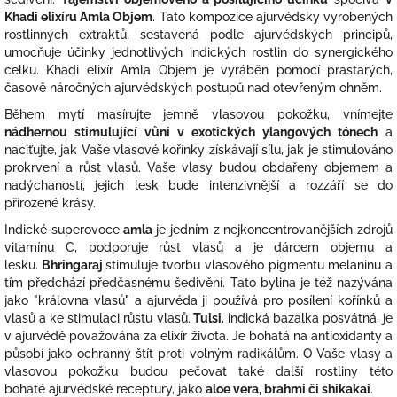
Khadi elixíru Amla Objem
. Tato kompozice ajurvédsky vyrobených
rostlinných extraktů, sestavená podle ajurvédských principů,
umocňuje účinky jednotlivých indických rostlin do synergického
celku. Khadi elixír Amla Objem je vyráběn pomocí prastarých,
časově náročných ajurvédských postupů nad otevřeným ohněm.
Během mytí masírujte jemně vlasovou pokožku, vnímejte
nádhernou stimulující vůni v exotických ylangových tónech
a
naciťujte, jak Vaše vlasové kořínky získávají sílu, jak je stimulováno
prokrvení a růst vlasů. Vaše vlasy budou obdařeny objemem a
nadýchaností, jejich lesk bude intenzivnější a rozzáří se do
přirozené krásy.
Indické superovoce
amla
je jedním z nejkoncentrovanějších zdrojů
vitamínu C, podporuje růst vlasů a je dárcem objemu a
lesku.
Bhringaraj
stimuluje tvorbu vlasového pigmentu melaninu a
tím předchází předčasnému šedivění. Tato bylina je též nazývána
jako "královna vlasů" a ajurvéda ji používá pro posílení kořínků a
vlasů a ke stimulaci růstu vlasů.
Tulsi
, indická bazalka posvátná, je
v ajurvédě považována za elixír života. Je bohatá na antioxidanty a
působí jako ochranný štít proti volným radikálům. O Vaše vlasy a
vlasovou pokožku budou pečovat také další rostliny této
bohaté ajurvédské receptury, jako
aloe vera, brahmi či shikakai
.