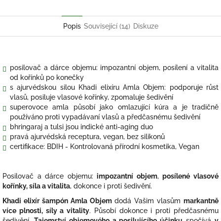
Twitter
Facebook
Popis
Související (14)
Diskuze
posilovač a dárce objemu: impozantní objem, posílení a vitalita
od kořínků po konečky
s ajurvédskou silou Khadi elixíru Amla Objem: podporuje růst
vlasů, posiluje vlasové kořínky, zpomaluje šedivění
superovoce amla působí jako omlazující kúra a je tradičně
používáno proti vypadávaní vlasů a předčasnému šedivění
bhringaraj a tulsi jsou indické anti-aging duo
pravá ajurvédská receptura, vegan, bez silikonů
certifikace: BDIH - Kontrolovaná přírodní kosmetika, Vegan
Posilovač a dárce objemu:
impozantní objem
,
posílené vlasové
kořínky, síla a vitalita
, dokonce i proti šedivění.
Khadi elixír šampón Amla Objem
dodá Vašim vlasům
markantně
více plnosti, síly a vitality
. Působí dokonce i proti předčasnému
šedivění.
Tajemství objemového a posilujícího účinku
spočívá
v