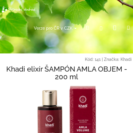
Přejít
na
obsah
Náku
Hledat
Přihlášení
Verze pro ČR v CZK
košík
Kód:
141
|
Značka:
Khadi
Khadi elixír ŠAMPÓN AMLA OBJEM -
200 ml