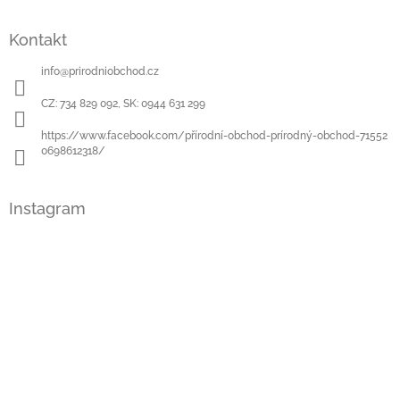
t
í
Kontakt
info
@
prirodniobchod.cz
CZ: 734 829 092, SK: 0944 631 299
https://www.facebook.com/přírodní-obchod-prírodný-obchod-71552
0698612318/
Instagram