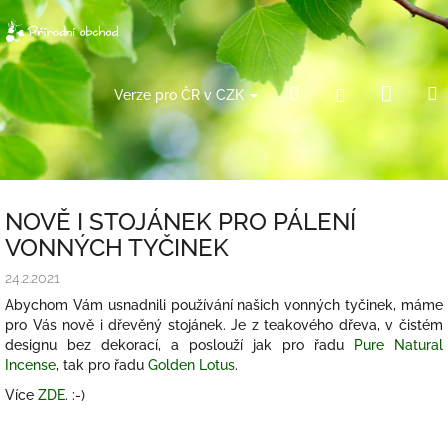
Přejít
na
obsah
Náku
Hledat
Přihlášení
Verze pro ČR v CZK
košík
NOVĚ I STOJÁNEK PRO PÁLENÍ
VONNÝCH TYČINEK
24.2.2021
Abychom Vám usnadnili používání našich vonných tyčinek, máme
pro Vás nově i dřevěný stojánek. Je z teakového dřeva, v čistém
designu bez dekorací, a poslouží jak pro řadu
Pure Natural
Incense
, tak pro řadu
Golden Lotus
.
Více
ZDE
. :-)