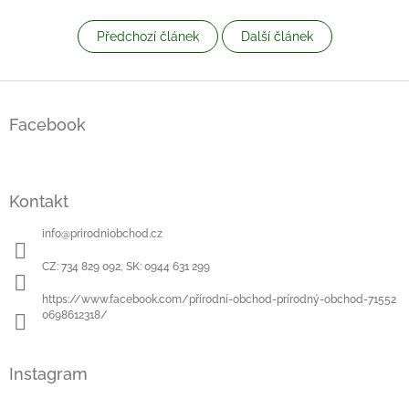
Předchozí článek
Další článek
Z
á
Facebook
p
a
t
í
Kontakt
info
@
prirodniobchod.cz
CZ: 734 829 092, SK: 0944 631 299
https://www.facebook.com/přírodní-obchod-prírodný-obchod-71552
0698612318/
Instagram