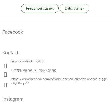
Předchozí článek
Další článek
Z
á
Facebook
p
a
t
í
Kontakt
info
@
prirodniobchod.cz
CZ: 734 829 092, SK: 0944 631 299
https://www.facebook.com/přírodní-obchod-prírodný-obchod-71552
0698612318/
Instagram