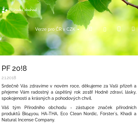
Přejít
na
obsah
Náku
Hledat
Přihlášení
Verze pro ČR v CZK
košík
PF 20!8
2.1.2018
Srdečně Vás zdravíme v novém roce, děkujeme za Vaši přízeň a
přejeme Vám radostný a úspěšný rok 2018! Hodně zdraví, lásky,
spokojenosti a krásných a pohodových chvil.
Váš tým Přírodního obchodu - zástupce značek přírodních
produktů Bio4you, HA-THA, Eco Clean Nordic, Förster´s, Khadi a
Natural Incense Company.