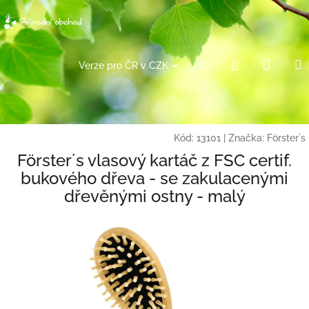
Přejít
na
obsah
Náku
Hledat
Přihlášení
Verze pro ČR v CZK
košík
Kód:
13101
|
Značka:
Förster´s
Förster´s vlasový kartáč z FSC certif.
bukového dřeva - se zakulacenými
dřevěnými ostny - malý