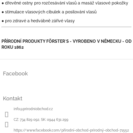
● dřevěné ostny pro rozčesávání vlasů a masáž vlasové pokožky
● stimulace vlasových cibulek a posilování vlasů
● pro zdravé a hedvábně zářivé vlasy
PŘÍRODNÍ PRODUKTY FÖRSTER´S - VYROBENO V NĚMECKU - OD
ROKU 1862
Z
á
Facebook
p
a
t
í
Kontakt
info
@
prirodniobchod.cz
CZ: 734 829 092, SK: 0944 631 299
https://www.facebook.com/přírodní-obchod-prírodný-obchod-71552