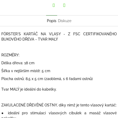
Twitter
Facebook
Popis
Diskuze
FÖRSTER´S KARTÁČ NA VLASY - Z FSC CERTIFIKOVANÉHO
BUKOVÉHO DŘEVA - TVAR MALÝ
ROZMĚRY:
Délka dřeva: 18 cm
Šířka v nejširším místě: 5 cm
Plocha ostnů: 8,5 x 5 cm (zaoblená, s 6 řadami ostnů)
Tvar MALÝ je ideální do kabelky.
ZAKULACENÉ DŘEVĚNÉ OSTNY, díky nimž je tento vlasový kartáč:
● ideální pro stimulaci vlasových cibulek a masáž vlasové