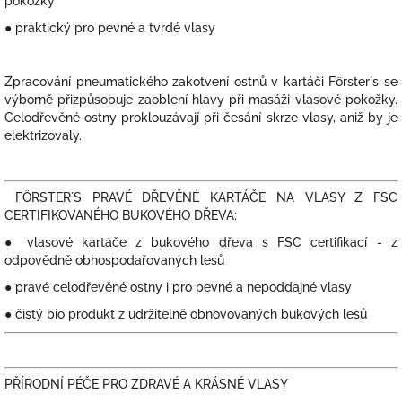
pokožky
● praktický pro pevné a tvrdé vlasy
Zpracování pneumatického zakotvení ostnů v kartáči Förster´s se
výborně přizpůsobuje zaoblení hlavy při masáži vlasové pokožky.
Celodřevěné ostny proklouzávají při česání skrze vlasy, aniž by je
elektrizovaly.
FÖRSTER´S PRAVÉ DŘEVĚNÉ KARTÁČE NA VLASY Z FSC
CERTIFIKOVANÉHO BUKOVÉHO DŘEVA:
● vlasové kartáče z bukového dřeva s FSC certifikací - z
odpovědně obhospodařovaných lesů
● pravé celodřevěné ostny i pro pevné a nepoddajné vlasy
● čistý bio produkt z udržitelně obnovovaných bukových lesů
PŘÍRODNÍ PÉČE PRO ZDRAVÉ A KRÁSNÉ VLASY