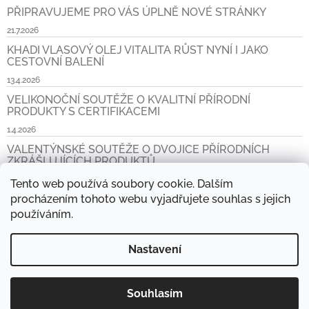
PŘIPRAVUJEME PRO VÁS ÚPLNĚ NOVÉ STRÁNKY
21.7.2026
KHADI VLASOVÝ OLEJ VITALITA RŮST NYNÍ I JAKO
CESTOVNÍ BALENÍ
13.4.2026
VELIKONOČNÍ SOUTĚŽE O KVALITNÍ PŘÍRODNÍ
PRODUKTY S CERTIFIKACEMI
1.4.2026
VALENTÝNSKÉ SOUTĚŽE O DVOJICE PŘÍRODNÍCH
ZKRÁŠLUJÍCÍCH PRODUKTŮ
6.2.2026
Tento web používá soubory cookie. Dalším
procházením tohoto webu vyjadřujete souhlas s jejich
Archiv
používáním.
Nastavení
www.khadi.cz, www.khadi.sk
Prodejní místa
Aktuality
Napište nám
Košík
Kontakt
Doprava a platba CZ a SK
Souhlasím
Copyright 2026
Přírodní obchod
. Všechna práva vyhrazena.
Vytvořil Shoptet