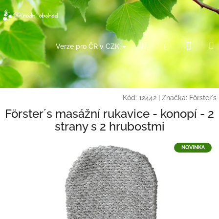
Přejít
na
obsah
Náku
Hledat
Přihlášení
Verze pro ČR v CZK
košík
Kód:
12442
|
Značka:
Förster´s
Förster´s masážní rukavice - konopí - 2
strany s 2 hrubostmi
NOVINKA