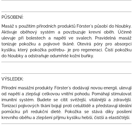
PŮSOBENÍ:
Masáž s použitím přírodních produktů Förster´s působí do hloubky.
Aktivuje oběhový systém a povzbuzuje krevní oběh. Účinně
ulevuje při bolestech a napětí ve svalech. Pravidelná masáž
tonizuje pokožku a pojivové tkáně. Otevírá póry pro absorpci
kyslíku, který pokožka potřebu- je pro regeneraci. Čistí pokožku
do hloubky a odstraňuje odumřelé kožní buňky.
VÝSLEDEK:
Přírodní masážní produkty Förster´s dodávají novou energii, ulevují
od napětí a zlepšují celkovou vnitřní pohodu. Pomáhají stimulovat
imunitní systém. Budete se cítit svěžejší, vitálnější a zdravější.
Tonizací pojivových tkání bojují proti celulitidě a představují ideální
pomůcku při redukční dietě. Pokožka se stává díky posílení
krevního oběhu a zlepšení příjmu kyslíku hebší, čistší a elastičtější.