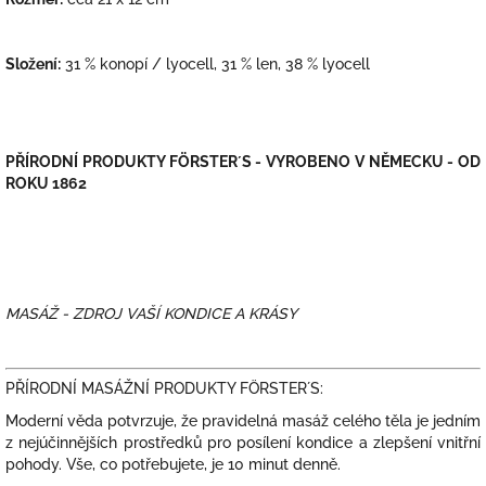
Složení:
31 % konopí / lyocell, 31 % len, 38 % lyocell
PŘÍRODNÍ PRODUKTY FÖRSTER´S - VYROBENO V NĚMECKU - OD
ROKU 1862
MASÁŽ - ZDROJ VAŠÍ KONDICE A KRÁSY
PŘÍRODNÍ MASÁŽNÍ PRODUKTY FÖRSTER´S:
Moderní věda potvrzuje, že pravidelná masáž celého těla je jedním
z nejúčinnějších prostředků pro posílení kondice a zlepšení vnitřní
pohody. Vše, co potřebujete, je 10 minut denně.