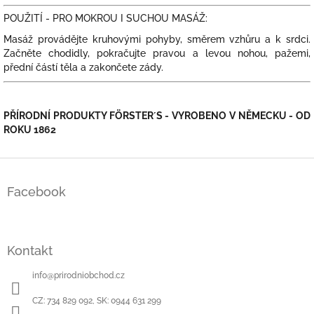
POUŽITÍ - PRO MOKROU I SUCHOU MASÁŽ:
Masáž provádějte kruhovými pohyby, směrem vzhůru a k srdci.
Začněte chodidly, pokračujte pravou a levou nohou, pažemi,
přední částí těla a zakončete zády.
PŘÍRODNÍ PRODUKTY FÖRSTER´S - VYROBENO V NĚMECKU - OD
ROKU 1862
Z
á
Facebook
p
a
t
í
Kontakt
info
@
prirodniobchod.cz
CZ: 734 829 092, SK: 0944 631 299