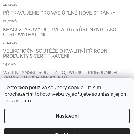
24.7.2026
PŘIPRAVUJEME PRO VÁS ÚPLNĚ NOVÉ STRÁNKY
21.7.2026
KHADI VLASOVÝ OLEJ VITALITA RŮST NYNÍ I JAKO
CESTOVNÍ BALENÍ
13.4.2026
VELIKONOČNÍ SOUTĚŽE O KVALITNÍ PŘÍRODNÍ
PRODUKTY S CERTIFIKACEMI
1.4.2026
VALENTÝNSKÉ SOUTĚŽE O DVOJICE PŘÍRODNÍCH
ZKRÁŠLUJÍCÍCH PRODUKTŮ
6.2.2026
Tento web používá soubory cookie. Dalším
procházením tohoto webu vyjadřujete souhlas s jejich
Archiv
používáním.
Nastavení
www.khadi.cz, www.khadi.sk
Prodejní místa
Aktuality
Napište nám
Košík
Kontakt
Doprava a platba CZ a SK