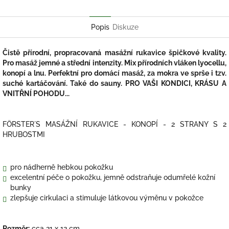
Twitter
Facebook
Popis
Diskuze
Čistě přírodní, propracovaná masážní rukavice špičkové kvality.
Pro masáž jemné a střední intenzity. Mix přírodních vláken lyocellu,
konopí a lnu. Perfektní pro domácí masáž, za mokra ve sprše i tzv.
suché kartáčování. Také do sauny. PRO VAŠI KONDICI, KRÁSU A
VNITŘNÍ POHODU...
FÖRSTER´S MASÁŽNÍ RUKAVICE - KONOPÍ - 2 STRANY S 2
HRUBOSTMI
pro nádherně hebkou pokožku
excelentní péče o pokožku, jemně odstraňuje odumřelé kožní
bunky
zlepšuje cirkulaci a stimuluje látkovou výměnu v pokožce
Rozměr:
cca 21 x 12 cm