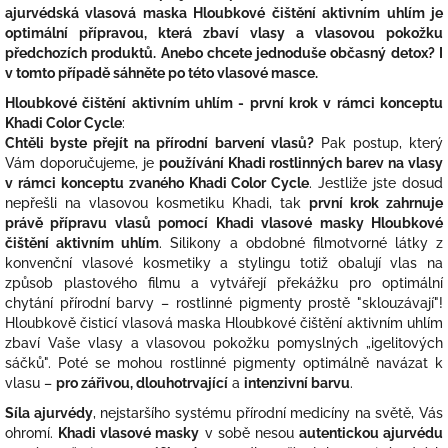
ajurvédská vlasová maska Hloubkové čištění aktivním uhlím je
optimální přípravou, která zbaví vlasy a vlasovou pokožku
předchozích produktů. Anebo chcete jednoduše občasný detox? I
v tomto případě sáhněte po této vlasové masce.
Hloubkové čištění aktivním uhlím - první krok v rámci konceptu
Khadi Color Cycle
:
Chtěli byste přejít na přírodní barvení vlasů?
Pak postup, který
Vám doporučujeme, je
používání Khadi rostlinných barev na vlasy
v rámci konceptu zvaného Khadi Color Cycle
. Jestliže jste dosud
nepřešli na vlasovou kosmetiku Khadi, tak
první krok zahrnuje
právě přípravu vlasů pomocí Khadi vlasové masky Hloubkové
čištění aktivním uhlím
. Silikony a obdobné filmotvorné látky z
konvenční vlasové kosmetiky a stylingu totiž obalují vlas na
způsob plastového filmu a vytvářejí překážku pro optimální
chytání přírodní barvy – rostlinné pigmenty prostě "sklouzávají"!
Hloubkově čisticí vlasová maska Hloubkové čištění aktivním uhlím
zbaví Vaše vlasy a vlasovou pokožku pomyslných „igelitových
sáčků". Poté se mohou rostlinné pigmenty optimálně navázat k
vlasu –
pro zářivou, dlouhotrvající
a
intenzivní barvu
.
Síla ajurvédy
, nejstaršího systému přírodní medicíny na světě, Vás
ohromí.
Khadi vlasové masky
v sobě nesou
autentickou ajurvédu