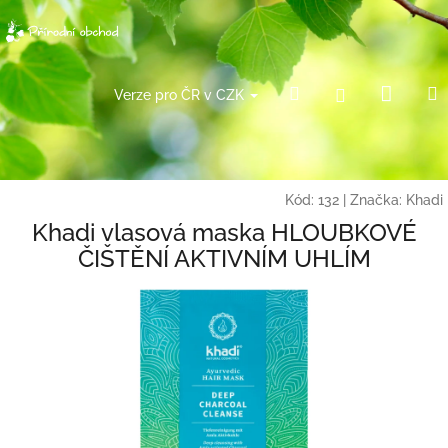
Přejít
na
obsah
Náku
Hledat
Přihlášení
Verze pro ČR v CZK
košík
Kód:
132
|
Značka:
Khadi
Khadi vlasová maska HLOUBKOVÉ
ČIŠTĚNÍ AKTIVNÍM UHLÍM