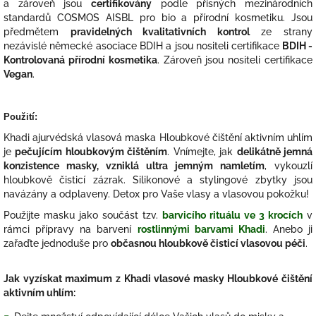
a zároveň jsou
certifikovány
podle přísných mezinárodních
standardů COSMOS AISBL pro bio a přírodní kosmetiku. Jsou
předmětem
pravidelných kvalitativních kontrol
ze strany
nezávislé německé asociace BDIH a jsou nositeli certifikace
BDIH -
Kontrolovaná přírodní kosmetika
. Zároveň jsou nositeli certifikace
Vegan
.
Použití:
Khadi ajurvédská vlasová maska Hloubkové čištění aktivním uhlím
je
pečujícím hloubkovým čištěním
. Vnímejte, jak
delikátně jemná
konzistence masky, vzniklá ultra jemným namletím
, vykouzlí
hloubkově čisticí zázrak. Silikonové a stylingové zbytky jsou
navázány a odplaveny. Detox pro Vaše vlasy a vlasovou pokožku!
Použijte masku jako součást tzv.
barvicího rituálu ve 3 krocích
v
rámci přípravy na barvení
rostlinnými barvami Khadi
. Anebo ji
zařaďte jednoduše pro
občasnou hloubkově čisticí vlasovou péči
.
Jak vyzískat maximum z Khadi vlasové masky Hloubkové čištění
aktivním uhlím: