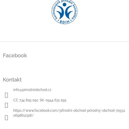
Z
á
Facebook
p
a
t
í
Kontakt
info
@
prirodniobchod.cz
CZ: 734 829 092, SK: 0944 631 299
https://www.facebook.com/přírodní-obchod-prírodný-obchod-71552
0698612318/