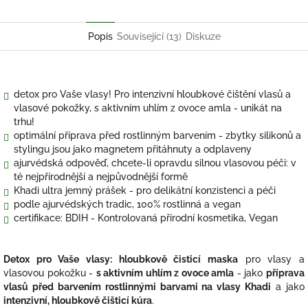
Twitter
Facebook
Popis
Související (13)
Diskuze
detox pro Vaše vlasy! Pro intenzivní hloubkové čištění vlasů a
vlasové pokožky, s aktivním uhlím z ovoce amla - unikát na
trhu!
optimální příprava před rostlinným barvením - zbytky silikonů a
stylingu jsou jako magnetem přitáhnuty a odplaveny
ajurvédská odpověď, chcete-li opravdu silnou vlasovou péči: v
té nejpřírodnější a nejpůvodnější formě
Khadi ultra jemný prášek - pro delikátní konzistenci a péči
podle ajurvédských tradic, 100% rostlinná a vegan
certifikace: BDIH - Kontrolovaná přírodní kosmetika, Vegan
Detox pro Vaše vlasy: hloubkově čisticí maska
pro vlasy a
vlasovou pokožku -
s aktivním uhlím z ovoce amla
- jako
příprava
vlasů před barvením rostlinnými barvami na vlasy Khadi
a jako
intenzivní, hloubkově čišticí kúra
.