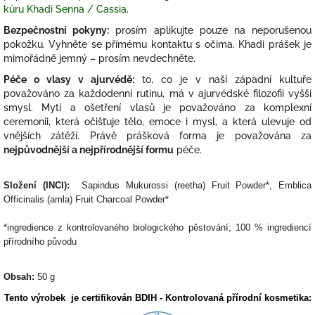
kúru Khadi Senna / Cassia
.
Bezpečnostní pokyny:
prosím aplikujte pouze na neporušenou
pokožku. Vyhněte se přímému kontaktu s očima. Khadi prášek je
mimořádně jemný – prosím nevdechněte.
Péče o vlasy v ajurvédě:
to, co je v naší západní kultuře
považováno za každodenní rutinu, má v ajurvédské filozofii vyšší
smysl. Mytí a ošetření vlasů je považováno za komplexní
ceremonii, která očišťuje tělo, emoce i mysl, a která ulevuje od
vnějších zátěží. Právě prášková forma je považována za
nejpůvodnější a nejpřírodnější formu
péče.
Složení (INCI):
Sapindus Mukurossi (reetha) Fruit Powder*, Emblica
Officinalis (amla) Fruit Charcoal Powder*
*ingredience z kontrolovaného biologického pěstování; 100 % ingrediencí
přírodního původu
Obsah:
50 g
Tento výrobek je certifikován BDIH - Kontrolovaná přírodní kosmetika: