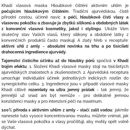
Khadi vlasová maska Hloubkové čištění aktivním uhlím je
pečujícím hloubkovým čištěním
. Tradiční ajurvédskou, čistě
přírodní cestou, účinně navíc
s péčí, hloubkově čistí vlasy a
vlasovou pokožku a zbavuje je zbytků silikonů a obdobných látek
z konvenční vlasové kosmetiky, jakož i stylingu
. Ukáže Vám
skutečný stav Vašich vlasů, který silikony a obdobné látky z
konvenčních produktů často maskují. A zlatý hřeb v receptuře:
aktivní uhlí z amly
–
absolutní novinka na trhu a po tisíciletí
drahocenná ingredience ajurvédy
.
Tajemství čistícího účinku až do hloubky pórů
spočívá
v Khadi
trojím efektu
: 1. Složení Khadi vlasové masky stojí na tisíciletých
ajurvédských znalostech a zkušenostech. 2. Ajurvédská receptura
umocňuje individuální účinek jednotlivých indických rostlin do
synergického celku. 3. Ingredience jsou v případě vlasové masky
Khadi citlivě
rozemlety na ultra jemný prášek
- tak jemný, že
jemnější už snad ani být nemůže - pro delikátně jemnou
konzistenci masky a pro intenzivní péči na maximum.
100% příroda s aktivním uhlím z amly - stačí zalít vodou
: jakmile
nanesete tuto vysoce koncentrovanou masku, můžete vnímat, jak
se Vaše vlasová pokožka a vlasy pročišťuji, aby mohly opět volně
dýchat.