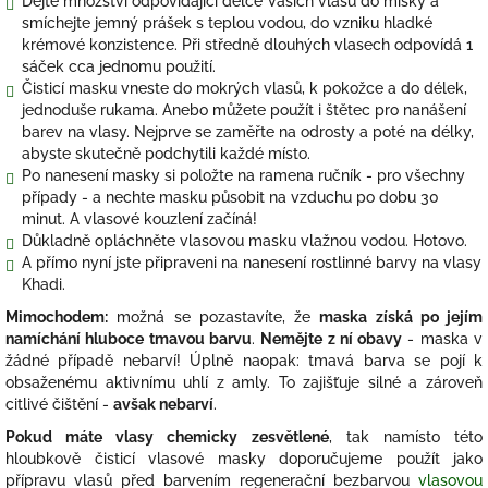
Dejte množství odpovídající délce Vašich vlasů do misky a
smíchejte jemný prášek s teplou vodou, do vzniku hladké
krémové konzistence. Při středně dlouhých vlasech odpovídá 1
sáček cca jednomu použití.
Čisticí masku vneste do mokrých vlasů, k pokožce a do délek,
jednoduše rukama. Anebo můžete použít i štětec pro nanášení
barev na vlasy. Nejprve se zaměřte na odrosty a poté na délky,
abyste skutečně podchytili každé místo.
Po nanesení masky si položte na ramena ručník - pro všechny
případy - a nechte masku působit na vzduchu po dobu 30
minut. A vlasové kouzlení začíná!
Důkladně opláchněte vlasovou masku vlažnou vodou. Hotovo.
A přímo nyní jste připraveni na nanesení rostlinné barvy na vlasy
Khadi.
Mimochodem:
možná se pozastavíte, že
maska získá po jejím
namíchání hluboce tmavou barvu
.
Nemějte z ní obavy
- maska v
žádné případě nebarví! Úplně naopak: tmavá barva se pojí k
obsaženému aktivnímu uhlí z amly. To zajišťuje silné a zároveň
citlivé čištění -
avšak nebarví
.
Pokud máte vlasy chemicky zesvětlené
, tak namísto této
hloubkově čisticí vlasové masky doporučujeme použít jako
přípravu vlasů před barvením regenerační bezbarvou
vlasovou