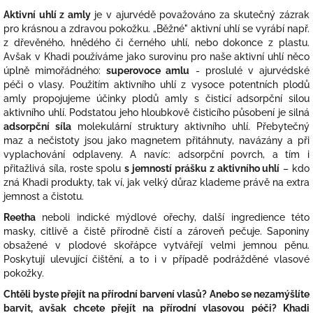
Aktivní uhlí z amly
je v ajurvédě považováno za skutečný zázrak
pro krásnou a zdravou pokožku. „Běžné" aktivní uhlí se vyrábí např.
z dřevěného, hnědého či černého uhlí, nebo dokonce z plastu.
Avšak v Khadi používáme jako surovinu pro naše aktivní uhlí něco
úplně mimořádného:
superovoce amlu
- proslulé v ajurvédské
péči o vlasy. Použitím aktivního uhlí z vysoce potentních plodů
amly propojujeme účinky plodů amly s čisticí adsorpční silou
aktivního uhlí. Podstatou jeho hloubkově čisticího působení je silná
adsorpční síla
molekulární struktury aktivního uhlí. Přebytečný
maz a nečistoty jsou jako magnetem přitáhnuty, navázány a při
vyplachování odplaveny. A navíc: adsorpční povrch, a tím i
přitažlivá síla, roste spolu
s jemností prášku z aktivního uhlí
– kdo
zná Khadi produkty, tak ví, jak velký důraz klademe právě na extra
jemnost a čistotu.
Reetha
neboli indické mýdlové ořechy, další ingredience této
masky, citlivě a čistě přírodně čistí a zároveň pečuje. Saponiny
obsažené v plodové skořápce vytvářejí velmi jemnou pěnu.
Poskytují ulevující čištění, a to i v případě podrážděné vlasové
pokožky.
Chtěli byste přejít na přírodní barvení vlasů? Anebo se nezamýšlíte
barvit, avšak chcete přejít na přírodní vlasovou péči? Khadi