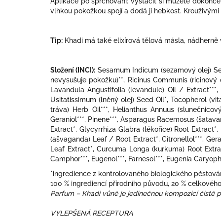
Aplikace po sprchování: vystačit si můžete dokonce
vlhkou pokožkou spojí a dodá jí hebkost. Krouživým
Tip:
Khadi má také elixírová tělová másla, nádhern
Složení (INCI):
Sesamum Indicum (sezamový olej) Seed 
nevysušuje pokožku)**, Ricinus Communis (ricinový ole
Lavandula Angustifolia (levandule) Oil / Extract**
Usitatissimum (lněný olej) Seed Oil*, Tocopherol (vi
tráva) Herb Oil***, Helianthus Annuus (slunečnicový
Geraniol***, Pinene***, Asparagus Racemosus (šatavari
Extract*, Glycyrrhiza Glabra (lékořice) Root Extract
(ašvaganda) Leaf / Root Extract*, Citronellol***, Ger
Leaf Extract*, Curcuma Longa (kurkuma) Root Extract*
Camphor***, Eugenol***, Farnesol***, Eugenia Caryophyl
*ingredience z kontrolovaného biologického pěstování
100 % ingrediencí přírodního původu, 20 % celkového
Parfum – Khadi vůně je jedinečnou kompozicí čistě př
VYLEPŠENÁ RECEPTURA