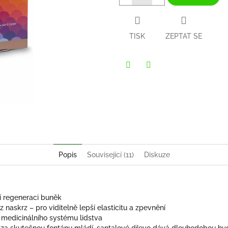
TISK
ZEPTAT SE
Twitter
Facebook
Popis
Související (11)
Diskuze
í regeneraci buněk
z naskrz – pro viditelně lepší elasticitu a zpevnění
o medicinálního systému lidstva