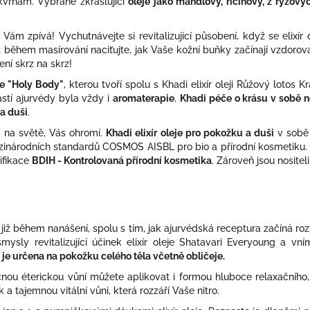
vrnám. Vybrané zkrášlující
oleje jako mandlový, ricinový, z rýžov
ak Vám zpívá! Vychutnávejte si revitalizující působení, když se elix
iž během masírování naciťujte, jak Vaše kožní buňky začínají vzdorova
ní skrz na skrz!
ie "Holy Body"
, kterou tvoří spolu s Khadi elixír oleji Růžový lotos 
částí ajurvédy byla vždy i
aromaterapie
.
Khadi péče o krásu v sobě n
a duši
.
y na světě, Vás ohromí.
Khadi elixír oleje pro pokožku a duši
v sobě
zinárodních standardů COSMOS AISBL pro bio a přírodní kosmetik
tifikace
BDIH - Kontrolovaná přírodní kosmetika
. Zároveň jsou nositel
 již během nanášení, spolu s tím, jak ajurvédská receptura začíná roz
ly revitalizující účinek elixír oleje Shatavari Everyoung a vníme
 je určena na pokožku celého těla včetně obličeje.
ečnou éterickou vůní můžete aplikovat i formou hluboce relaxačního, 
a tajemnou vitální vůni, která rozzáří Vaše nitro.