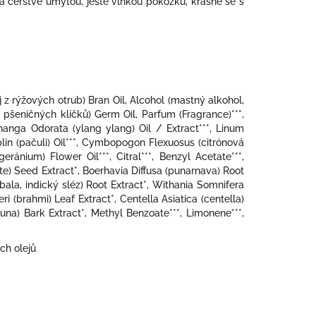
a čerstvě umytou, ještě vlhkou pokožku, krásně se s
z rýžových otrub) Bran Oil, Alcohol (mastný alkohol,
 z pšeničných klíčků) Germ Oil, Parfum (Fragrance)***,
nanga Odorata (ylang ylang) Oil / Extract***, Linum
blin (pačuli) Oil***, Cymbopogon Flexuosus (citrónová
ránium) Flower Oil***, Citral***, Benzyl Acetate***,
ote) Seed Extract*, Boerhavia Diffusa (punarnava) Root
bala, indický sléz) Root Extract*, Withania Somnifera
i (brahmi) Leaf Extract*, Centella Asiatica (centella)
juna) Bark Extract*, Methyl Benzoate***, Limonene***,
ch olejů