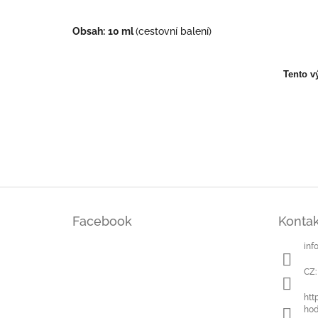
Obsah:
10 ml
(cestovní balení)
Tento v
Z
á
Facebook
Kontak
p
a
inf
t
í
CZ:
htt
hod