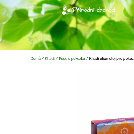
Přejít
na
obsah
Domů
/
Khadi
/
Péče o pokožku
/
Khadi elixír olej pro pok