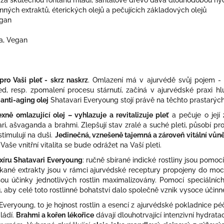
 za skutečnou fontánu mládí, santalové dřevo dává dlouhodobou hy
ných extraktů, éterických olejů a pečujících základových olejů
egan
ka, Vegan
ro Vaši pleť - skrz naskrz
. Omlazení má v ajurvédě svůj pojem 
d, resp. zpomalení procesu stárnutí, začíná v ajurvédské praxi 
 anti-aging olej
Shatavari Everyoung stojí právě na těchto prastarých
xně omlazující olej – vyhlazuje a revitalizuje pleť
a pečuje o její
ri, ašvaganda a brahmi. Zlepšují stav zralé a suché pleti, působí p
stimulují na duši.
Jedinečná, vznešeně tajemná a zároveň vitální vůn
aše vnitřní vitalita se bude odrážet na Vaší pleti.
ixíru Shatavari Everyoung
: ručně sbírané indické rostliny jsou pomo
ískané extrakty jsou v rámci ajurvédské receptury propojeny do mo
u účinky jednotlivých rostlin maximalizovány. Pomocí speciálních
by celé toto rostlinné bohatství dalo společně vznik vysoce účinném
 Everyoung, to je hojnost rostlin a esencí z ajurvédské pokladnice p
ládí.
Brahmi a kořen lékořice
dávají dlouhotrvající intenzivní hydrata