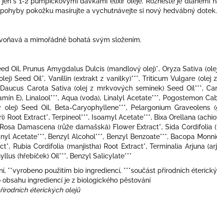
 jen s 1-2 pumpičkovými dávkami elixír oleje. Rozneste je dlaněmi n
i pohyby pokožku masírujte a vychutnávejte si nový hedvábný dotek.
ě voňavá a mimořádně bohatá svým složením.
Oil, Prunus Amygdalus Dulcis (mandlový olej)*, Oryza Sativa (olej 
j) Seed Oil*, Vanillin (extrakt z vanilky)***, Triticum Vulgare (olej
*, Daucus Carota Sativa (olej z mrkvových semínek) Seed Oil***, Ca
tamín E), Linalool***, Aqua (voda), Linalyl Acetate***, Pogostemon Ca
 olej) Seed Oil, Beta-Caryophyllene***, Pelargonium Graveolens (ge
) Root Extract*, Terpineol***, Isoamyl Acetate***, Bixa Orellana (achi
*, Rosa Damascena (růže damašská) Flower Extract*, Sida Cordifolia (
anyl Acetate***, Benzyl Alcohol***, Benzyl Benzoate***, Bacopa Monnier
, Rubia Cordifolia (manjistha) Root Extract*, Terminalia Arjuna (ar
lus (hřebíček) Oil***, Benzyl Salicylate***
, **vyrobeno použitím bio ingrediencí, ***součást přírodních éterický
 obsahu ingrediencí je z biologického pěstování
írodních éterických olejů