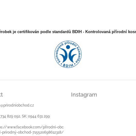
ýrobek je certifikován podle standardů BDIH - Kontrolovaná přírodní kos
t
Instagram
o
@
prirodniobchod.cz
 734 829 092, SK: 0944 631 299
ps://www.facebook.com/přírodní-obc
-prírodný-obchod-715520698612318/