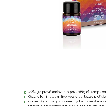
zažívejte pravé omlazení a povznášející, komplexn
Khadi elixír Shatavari Everyoung vyhlazuje pleť skr
ajurvédský anti-aging účinek vychází z nejstaršíh