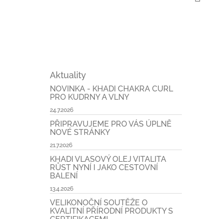
Aktuality
NOVINKA - KHADI CHAKRA CURL
PRO KUDRNY A VLNY
24.7.2026
PŘIPRAVUJEME PRO VÁS ÚPLNĚ
NOVÉ STRÁNKY
21.7.2026
KHADI VLASOVÝ OLEJ VITALITA
RŮST NYNÍ I JAKO CESTOVNÍ
BALENÍ
13.4.2026
VELIKONOČNÍ SOUTĚŽE O
KVALITNÍ PŘÍRODNÍ PRODUKTY S