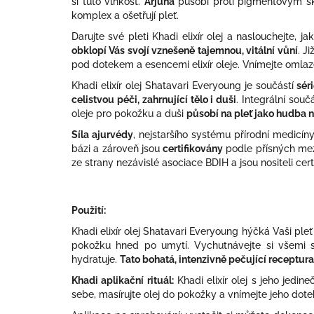
si tuto vlhkost.
Arjuna
působí proti pigmentovým sk
komplex a ošetřují pleť.
Darujte své pleti Khadi elixír olej a naslouchejte, j
obklopí Vás svojí vznešeně tajemnou, vitální vůní
. J
pod dotekem a esencemi elixír oleje. Vnímejte omlaze
Khadi elixír olej Shatavari Everyoung je součástí
sér
celistvou péči, zahrnující tělo i duši
. Integrální sou
oleje pro pokožku a duši
působí na pleť jako hudba n
Síla ajurvédy
, nejstaršího systému přírodní medicín
bázi a zároveň jsou
certifikovány
podle přísných me
ze strany nezávislé asociace BDIH a jsou nositeli cer
Použití:
Khadi elixír olej Shatavari Everyoung hýčká Vaši pleť
pokožku hned po umytí. Vychutnávejte si všemi smys
hydratuje.
Tato bohatá, intenzivně pečující receptura
Khadi aplikační rituál:
Khadi elixír olej s jeho jedin
sebe, masírujte olej do pokožky a vnímejte jeho dotek 