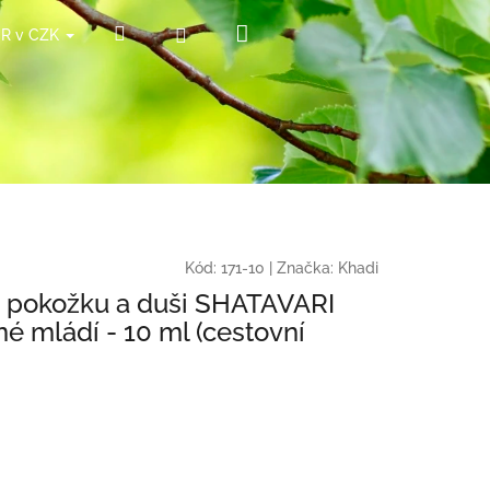
Nákupní
Hledat
Přihlášení
ČR v CZK
košík
Kód:
171-10
|
Značka:
Khadi
pro pokožku a duši SHATAVARI
 mládí - 10 ml (cestovní