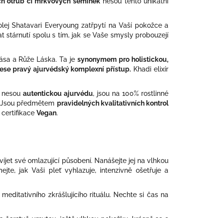
ých otrub či mrkvových semínek
nesou tento unikátní
ír olej Shatavari Everyoung zatřpytí na Vaší pokožce a
t stárnutí spolu s tím, jak se Vaše smysly probouzejí
Krása a Růže Láska. Ta je
synonymem pro holistickou,
ese pravý ajurvédský komplexní přístup.
Khadi elixír
 nesou
autentickou ajurvédu
, jsou na 100% rostlinné
u. Jsou předmětem
pravidelných kvalitativních kontrol
i certifikace
Vegan
.
víjet své omlazující působení. Nanášejte jej na vlhkou
jte, jak Vaši pleť vyhlazuje, intenzivně ošetřuje a
meditativního zkrášlujícího rituálu. Nechte si čas na