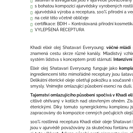
šatavari a ašvaganda jsou v ajurvédě považovány
s bohatou kompozicí ajurvédsky vyrobených rostlin
ajurvédská výroba a receptura, 100% přírodní a v
na celé tělo včetně obličeje
certifikace: BDIH – Kontrolovaná přírodní kosmeti
VYLEPŠENÁ RECEPTURA
Khadi elixír olej Shatavari Everyoung:
věčné mládí p
znamená cestu skrze různé kanály. Mladistvý vzhle
systém lidstva s konceptem proti stárnutí.
Intenzivní
Elixír olej Shatavari Everyoung funguje jako
komple
ingrediencemi této mimořádné receptury jsou šatava
Delikátní éterické oleje ošetřují pokožku a současně 
smysly. Vnímejte omlazující působení esencí na duši, V
Tajemství omlazujícího působení spočívá v Khadi el
citlivě ohřívaný v kotlích nad otevřeným ohněm. Z
éterickými. Díky tomuto synergickému komplexu jso
zapracovány do kompozice cenných pečujících olejů, a
100% rostlinná receptura Khadi elixír oleje Shatavari
jsou v ajurvédě považovány za skutečnou fontánu m