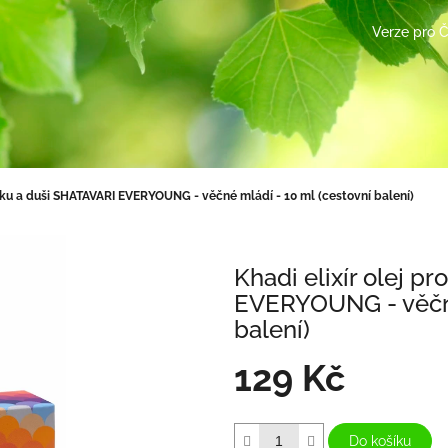
Verze pro 
ožku a duši SHATAVARI EVERYOUNG - věčné mládí - 10 ml (cestovní balení)
Khadi elixír olej 
EVERYOUNG - věčné
balení)
129 Kč
Měrná
cena:
Do košíku