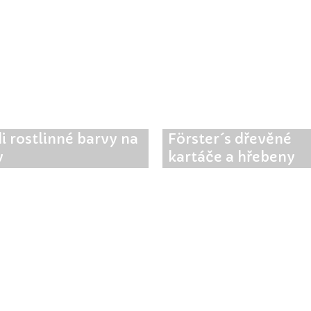
i rostlinné barvy na
Förster´s dřevěné
y
kartáče a hřebeny