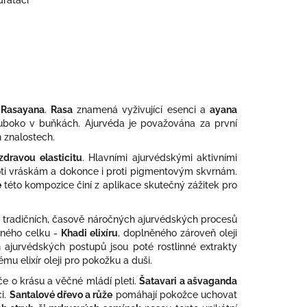
drataci
-
Rasayana
.
Rasa
znamená vyživující esenci a
ayana
hluboko v buňkách. Ajurvéda je považována za první
 znalostech.
zdravou elasticitu
. Hlavními ajurvédskými aktivními
roti vráskám a dokonce i proti pigmentovým skvrnám.
ě
této kompozice činí z aplikace skutečný zážitek pro
cí tradičních, časově náročných ajurvédských procesů
cného celku -
Khadi elixíru
, doplněného zároveň oleji
 ajurvédských postupů jsou poté rostlinné extrakty
u elixír oleji pro pokožku a duši.
éče o krásu a věčné mládí pleti.
Šatavari a ašvaganda
ci.
Santalové dřevo a růže
pomáhají pokožce uchovat