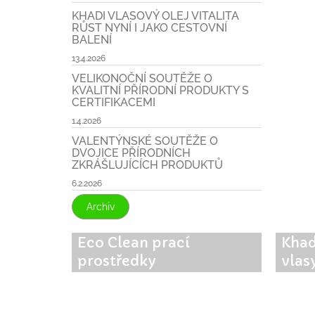
KHADI VLASOVÝ OLEJ VITALITA
RŮST NYNÍ I JAKO CESTOVNÍ
BALENÍ
13.4.2026
VELIKONOČNÍ SOUTĚŽE O
KVALITNÍ PŘÍRODNÍ PRODUKTY S
CERTIFIKACEMI
1.4.2026
VALENTÝNSKÉ SOUTĚŽE O
DVOJICE PŘÍRODNÍCH
ZKRÁŠLUJÍCÍCH PRODUKTŮ
6.2.2026
Archiv
Eco Clean prací
Khad
prostředky
vlas