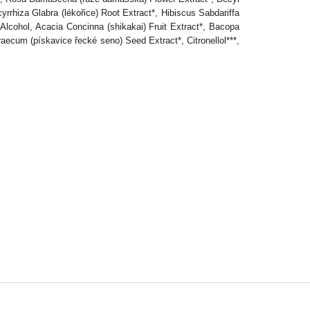
yrrhiza Glabra (lékořice) Root Extract*, Hibiscus Sabdariffa
 Alcohol, Acacia Concinna (shikakai) Fruit Extract*, Bacopa
raecum (pískavice řecké seno) Seed Extract*, Citronellol***,