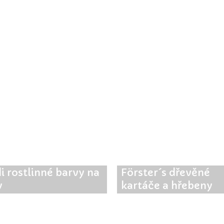
i rostlinné barvy na
Förster´s dřevěné
y
kartáče a hřebeny