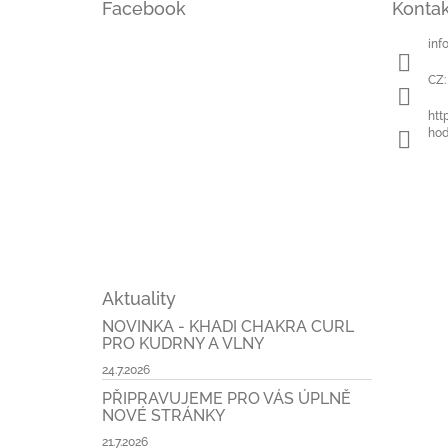
Facebook
Kontak
p
a
inf
t
í
CZ:
htt
hod
Aktuality
NOVINKA - KHADI CHAKRA CURL
PRO KUDRNY A VLNY
24.7.2026
PŘIPRAVUJEME PRO VÁS ÚPLNĚ
NOVÉ STRÁNKY
21.7.2026