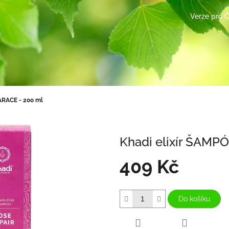
Verze pro 
ARACE - 200 ml
Khadi elixír ŠAM
409 Kč
Měrná
cena:
Do košíku