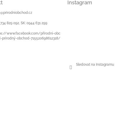
t
Instagram
o
@
prirodniobchod.cz
 734 829 092, SK: 0944 631 299
ps://www.facebook.com/přírodní-obc
-prírodný-obchod-715520698612318/
Sledovat na Instagramu