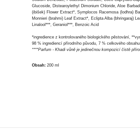
Glucoside, Distearoylethyl Dimonium Chloride, Aloe Barbaden
(ibišek) Flower Extract*, Symplocos Racemosa (lodhra) Bark
Monnieri (brahmi) Leaf Extract*, Eclipta Alba (bhringaraj) 
Linalool***, Geraniol***, Benzoic Acid
*ingredience z kontrolovaného biologického pěstování, **vyr
98 % ingrediencí přírodního původu, 7 % celkového obsahu 
****Parfum - Khadi vůně je jedinečnou kompozicí čistě příro
Obsah:
200 ml
Z
á