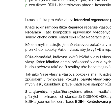
pravá ajurvédská receptura, vegan, bez silikonů
certifikace: BDIH - Kontrolovaná přírodní kosmeti
Luxus a láska pro Vaše vlasy:
intenzivní regenerace
Khadi elixír šampón Růže Reparace
reparuje vlasovo
Reparace
. Tato kompozice ajurvédsky vyrobených 
synergického celku. Khadi elixír Růže Reparace je
Během mytí masírujte jemně vlasovou pokožku, vn
proniká do hloubky Vašich vlasů, aby je vyživil a rep
Růže damašská
, královna květů, hýčká vlasy i vlas
vlasy. Kořen
lékořice
chrání poškozené vlasy a hydr
budou pečovat také další rostliny této bohaté ajurv
Tak jako Vaše vlasy a vlasová pokožka, má i
Khadi 
způsobem v rovnováze.
Pokud si barvíte vlasy přír
mytí vlasů, kupříkladu právě Khadi elixír šampón R
Síla ajurvédy
, nejstaršího systému přírodní medicí
přísných mezinárodních standardů COSMOS AISBL p
BDIH a jsou nositeli certifikace
BDIH - Kontrolovaná p