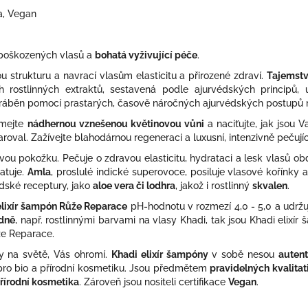
ka, Vegan
poškozených vlasů a
bohatá vyživující péče
.
u strukturu a navrací vlasům elasticitu a přirozené zdraví.
Tajemstv
rostlinných extraktů, sestavená podle ajurvédských principů, u
 vyráběn pomocí prastarých, časově náročných ajurvédských postup
ímejte
nádhernou vznešenou květinovou vůni
a naciťujte, jak jsou 
aroval. Zažívejte blahodárnou regeneraci a luxusní, intenzivně pečujíc
ovou pokožku. Pečuje o zdravou elasticitu, hydrataci a lesk vlasů 
atuje.
Amla
, proslulé indické superovoce, posiluje vlasové kořínk
édské receptury, jako
aloe vera či lodhra
, jakož i rostlinný
skvalen
.
elixír šampón Růže Reparace
pH-hodnotu v rozmezí 4,0 - 5,0 a udrž
odně
, např. rostlinnými barvami na vlasy Khadi, tak jsou Khadi eli
ůže Reparace.
ny na světě, Vás ohromí.
Khadi elixír šampóny
v sobě nesou
auten
ro bio a přírodní kosmetiku. Jsou předmětem
pravidelných kvalitat
řírodní kosmetika
. Zároveň jsou nositeli certifikace
Vegan
.