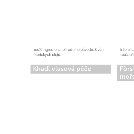
100% ingrediencí přírodního původu. S vůní
Intenzit
éterických olejů.
100% pří
Khadi vlasová péče
Förs
mořs