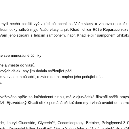
ytí nechá pocítit vyživující působení na Vaše vlasy a vlasovou pokožku.
í kosmetiky citlivě myje Vaše vlasy a jak
Khadi elixír Růže Reparace
rozví
e Vám jeho střídání s lehčím šampónem, např. Khadi elixír šampónem Shika
ce
své mimořádné účinky:
ně a vneste do vlasů.
vých délek, aby jim dodala vyživující péči.
e vlasech působit, rozvine se tak naplno jeho pečující síla.
u.
ovažováno spíše za každodenní rutinu, má v ajurvédské filozofii vyšší smys
ěží.
Ajurvédský Khadi elixír
pomáhá při každém mytí vlasů uvádět do harmon
 Lauryl Glucoside, Glycerin**, Cocamidopropyl Betaine, Polyglyceryl-3 Cap
e, Dicaprylyl Ether, Lecithin*, Oryza Sativa (olej z rýžových otrub) Bran 