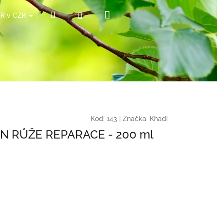
Nákupní
Hledat
Přihlášení
ČR v CZK
košík
Kód:
143
|
Značka:
Khadi
PÓN RŮŽE REPARACE - 200 ml