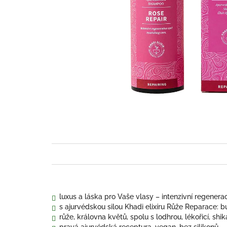
luxus a láska pro Vaše vlasy – intenzivní regener
s ajurvédskou silou Khadi elixíru Růže Reparace: b
růže, královna květů, spolu s lodhrou, lékořicí, shik