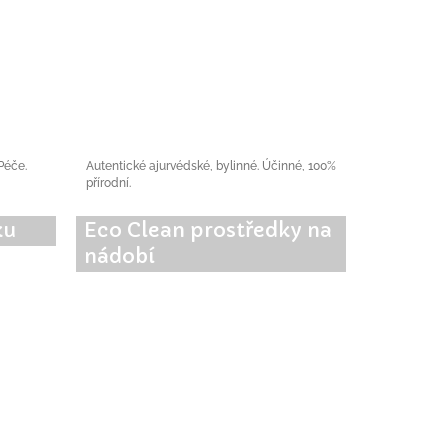
 Péče.
Autentické ajurvédské, bylinné. Účinné, 100%
přírodní.
ku
Eco Clean prostředky na
nádobí