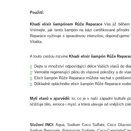
Použití:
Khadi elixír šampónem Růže Reparace
Vás již během m
Vnímejte, jak tento šampón na bázi certifikované přírodn
Reparace vyživuje s opravdovou intenzitou, doporučujem
Vitalita.
A touto cestou rozvine
Khadi elixír šampón Růže Repara
Dejte si množství odpovídající délce Vašich vlasů do dla
Vemněte regenerující pěnu do vlasové pokožky a do vlaso
Elixír šampón Růže Reparace můžete nechat s potěšením v
Důkladně opláchněte elixír šampón Růže Reparace vodo
Mytí vlasů v ajurvédě:
to, co je v naší západní kultuře p
očišťuje tělo, emoce i mysl, a která ulevuje od vnějších zát
Složení INCI:
Aqua, Sodium Coco Sulfate, Coco Glucoside,
Sodium Benzoate, Potassium Sorbate, Coco-Caprylate/Caprat