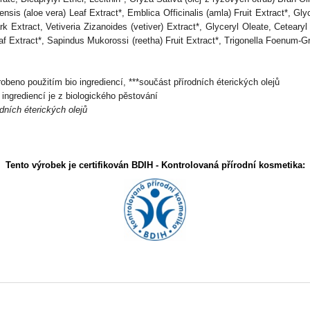
sis (aloe vera) Leaf Extract*, Emblica Officinalis (amla) Fruit Extract*, Glyc
 Extract, Vetiveria Zizanoides (vetiver) Extract*, Glyceryl Oleate, Cetearyl
Leaf Extract*, Sapindus Mukorossi (reetha) Fruit Extract*, Trigonella Foenum-G
obeno použitím bio ingrediencí, ***součást přírodních éterických olejů
ingrediencí je z biologického pěstování
dních éterických olejů
Tento výrobek je certifikován BDIH - Kontrolovaná přírodní kosmetika: