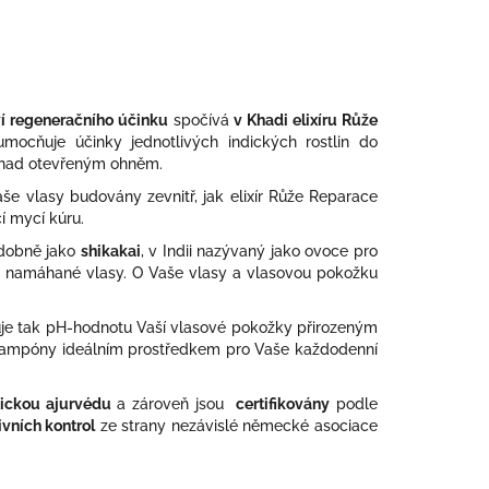
í regeneračního účinku
spočívá
v Khadi elixíru Růže
mocňuje účinky jednotlivých indických rostlin do
ů nad otevřeným ohněm.
Vaše vlasy budovány zevnitř, jak elixír Růže Reparace
í mycí kúru.
obdobně jako
shikakai
, v Indii nazývaný jako ovoce pro
y a namáhané vlasy. O Vaše vlasy a vlasovou pokožku
uje tak pH-hodnotu Vaší vlasové pokožky přirozeným
xír šampóny ideálním prostředkem pro Vaše každodenní
tickou ajurvédu
a zároveň jsou
certifikovány
podle
ivních kontrol
ze strany nezávislé německé asociace