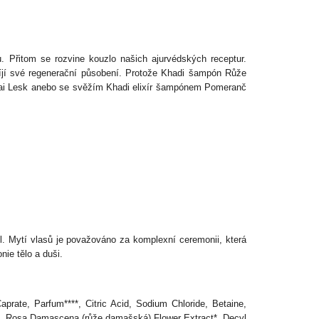
 Přitom se rozvine kouzlo našich ajurvédských receptur.
jí své regenerační působení. Protože Khadi šampón Růže
kai Lesk anebo se svěžím Khadi elixír šampónem Pomeranč
l. Mytí vlasů je považováno za komplexní ceremonii, která
ie tělo a duši.
rate, Parfum****, Citric Acid, Sodium Chloride, Betaine,
Oil, Rosa Damascena (růže damašská) Flower Extract*, Decyl