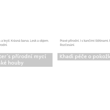
a a krytí. Krásná barva. Lesk a objem.
Pravé přírodní. I s kančími štětinami.
rodní.
Rozčesání.
ter´s přírodní mycí
Khadi péče o pokož
ké houby