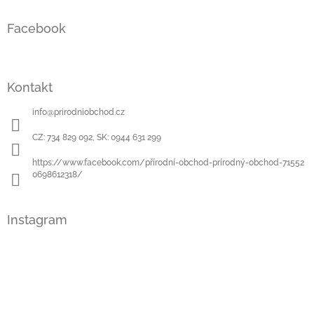
Z
á
Facebook
p
a
t
í
Kontakt
info
@
prirodniobchod.cz
CZ: 734 829 092, SK: 0944 631 299
https://www.facebook.com/přírodní-obchod-prírodný-obchod-71552
0698612318/
Instagram