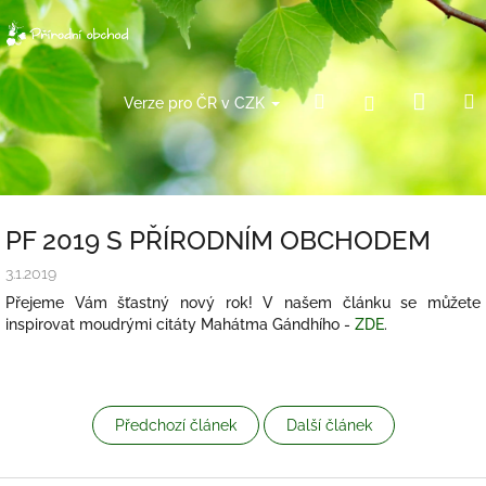
Přejít
na
obsah
Náku
Hledat
Přihlášení
Verze pro ČR v CZK
košík
PF 2019 S PŘÍRODNÍM OBCHODEM
3.1.2019
Přejeme Vám šťastný nový rok! V našem článku se můžete
inspirovat moudrými citáty Mahátma Gándhího -
ZDE
.
Předchozí článek
Další článek