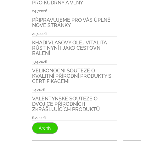
PRO KUDRNY A VLNY
24.7.2026
PŘIPRAVUJEME PRO VÁS ÚPLNĚ
NOVÉ STRÁNKY
21.7.2026
KHADI VLASOVÝ OLEJ VITALITA
RŮST NYNÍ I JAKO CESTOVNÍ
BALENÍ
13.4.2026
VELIKONOČNÍ SOUTĚŽE O
KVALITNÍ PŘÍRODNÍ PRODUKTY S
CERTIFIKACEMI
1.4.2026
VALENTÝNSKÉ SOUTĚŽE O
DVOJICE PŘÍRODNÍCH
ZKRÁŠLUJÍCÍCH PRODUKTŮ
6.2.2026
Archiv