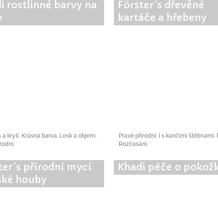
i rostlinné barvy na
Förster´s dřevěné
y
kartáče a hřebeny
a a krytí. Krásná barva. Lesk a objem.
Pravé přírodní. I s kančími štětinami.
rodní.
Rozčesání.
ter´s přírodní mycí
Khadi péče o pokož
ké houby