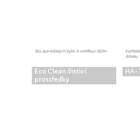
Síla ajurvédských bylin. S certifikací BDIH.
Karibsk
doteku.
Eco Clean čisticí
HA-
prostředky