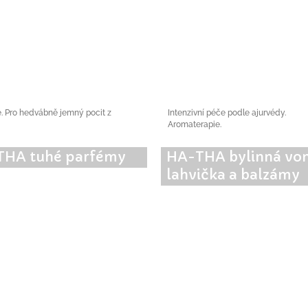
é. Pro hedvábně jemný pocit z
Intenzivní péče podle ajurvédy.
Aromaterapie.
THA tuhé parfémy
HA-THA bylinná vo
lahvička a balzámy