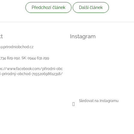
Předchozí článek
Další článek
t
Instagram
o
@
prirodniobchod.cz
 734 829 092, SK: 0944 631 299
ps://www.facebook.com/přírodní-obc
-prírodný-obchod-715520698612318/
Sledovat na Instagramu