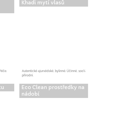
Khadi mytí vlasů
 Péče.
Autentické ajurvédské, bylinné. Účinné, 100%
přírodní.
ku
Eco Clean prostředky na
nádobí