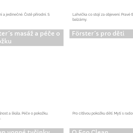
 a jedinečné. Čistě přírodní. S
Lahvička co stojí za objevení. Pravé 
balzámy.
ter´s masáž a péče o
Förster´s pro děti
ožku
nost a škála. Péče o pokožku.
Pro citlivou pokožku dětí. Mytí s rados
.
p vonné tyčinky
O Eco Clean