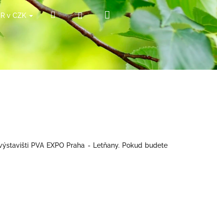
Nákupní
Hledat
Přihlášení
ČR v CZK
košík
na výstavišti PVA EXPO Praha - Letňany. Pokud budete