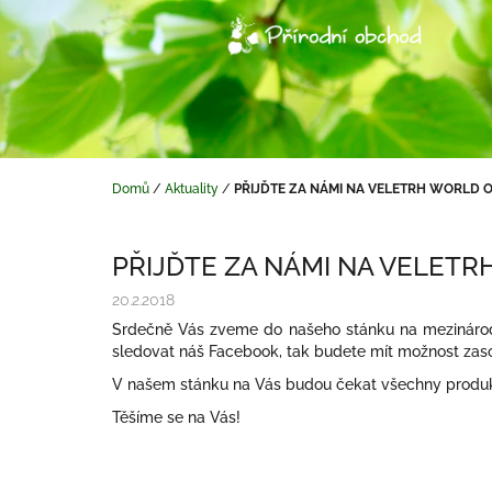
Přejít
na
obsah
Domů
/
Aktuality
/
PŘIJĎTE ZA NÁMI NA VELETRH WORLD O
PŘIJĎTE ZA NÁMI NA VELETR
20.2.2018
Srdečně Vás zveme do našeho stánku na mezináro
sledovat náš Facebook, tak budete mít možnost zasou
V našem stánku na Vás budou čekat všechny produkt
Těšíme se na Vás!