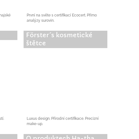
thajské
První na světe s certifikací Ecocert. Přímo
analýzy surovin.
Förster´s kosmetické
štětce
tí.
Luxus design. Přírodní certifikace. Precizní
make-up.
O produktech Ha-tha