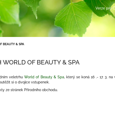
Verze pro 
F BEAUTY & SPA
H WORLD OF BEAUTY & SPA
dním veletrhu
World of Beauty & Spa
, který se koná 16 .- 17. 3. 
těžit si o dvojice vstupenek.
y ze stránek Přírodního obchodu.