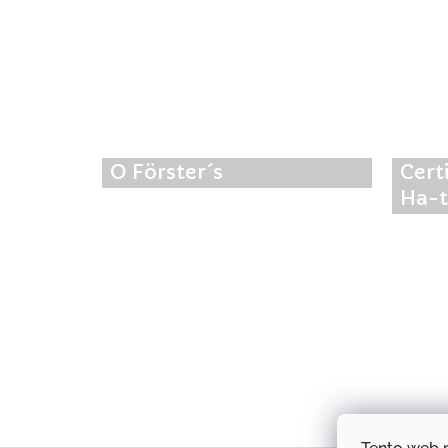
O Förster´s
Cert
Ha-