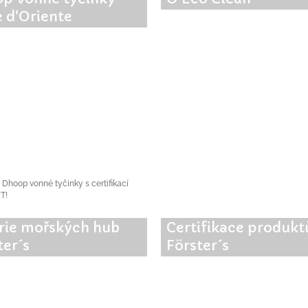
e d'Oriente
 Dhoop vonné tyčinky s certifikací
T!
rie mořských hub
Certifikace produkt
ter´s
Förster´s