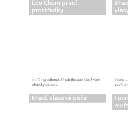
Eco Clean prací
Khad
prostředky
vlas
100% ingrediencí přírodního původu. S vůní
Intenzit
éterických olejů.
100% pří
Khadi vlasová péče
Förs
mořs