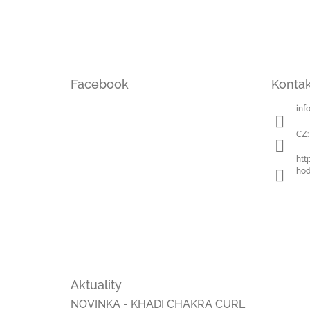
Z
á
Facebook
Kontak
p
a
inf
t
í
CZ:
htt
hod
Aktuality
NOVINKA - KHADI CHAKRA CURL