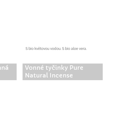
S bio květovou vodou. S bio aloe vera.
nná
Vonné tyčinky Pure
Natural Incense