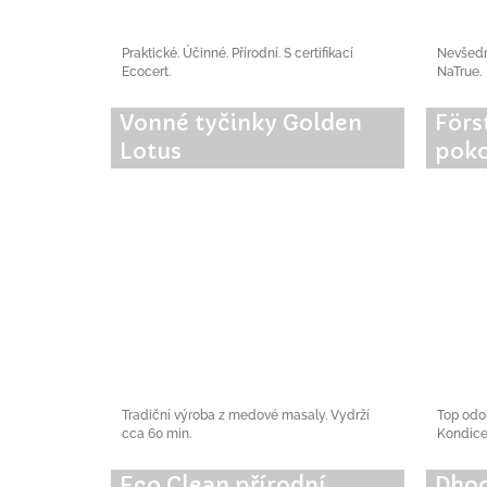
Praktické. Účinné. Přírodní. S certifikací
Nevšední
Ecocert.
NaTrue.
Vonné tyčinky Golden
Förs
Lotus
pok
Tradiční výroba z medové masaly. Vydrží
Top odol
cca 60 min.
Kondice
Eco Clean přírodní
Dhoo