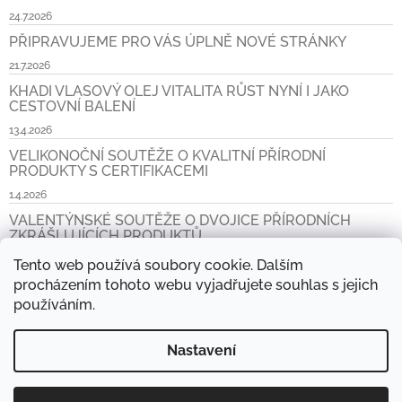
24.7.2026
PŘIPRAVUJEME PRO VÁS ÚPLNĚ NOVÉ STRÁNKY
21.7.2026
KHADI VLASOVÝ OLEJ VITALITA RŮST NYNÍ I JAKO
CESTOVNÍ BALENÍ
13.4.2026
VELIKONOČNÍ SOUTĚŽE O KVALITNÍ PŘÍRODNÍ
PRODUKTY S CERTIFIKACEMI
1.4.2026
VALENTÝNSKÉ SOUTĚŽE O DVOJICE PŘÍRODNÍCH
ZKRÁŠLUJÍCÍCH PRODUKTŮ
6.2.2026
Tento web používá soubory cookie. Dalším
procházením tohoto webu vyjadřujete souhlas s jejich
Archiv
používáním.
Nastavení
www.khadi.cz, www.khadi.sk
Prodejní místa
Aktuality
Napište nám
Košík
Kontakt
Doprava a platba CZ a SK