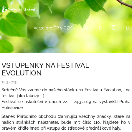
Přejít
na
obsah
Náku
Hledat
Přihlášení
Verze pro ČR v CZK
košík
VSTUPENKY NA FESTIVAL
EVOLUTION
12.3.2019
Srdečně Vás zveme do našeho stánku na Festivalu Evolution, i na
festival jako takový :-)
Festival se uskuteční v dnech 22. – 24.3.2019 na výstavišti Praha
Holešovice.
Stánek Přírodního obchodu (zahrnující všechny značky, které na
našich stránkách naleznete), bude mít číslo 110. Najdete ho v
pravém křídle hned při vstupu do středové přednáškové haly.