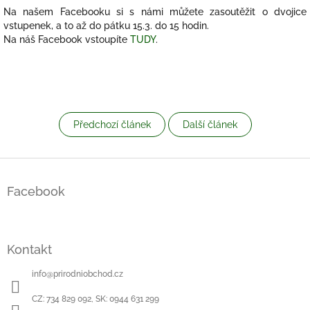
Na našem Facebooku si s námi můžete zasoutěžit o dvojice
vstupenek, a to až do pátku 15.3. do 15 hodin.
Na náš Facebook vstoupíte
TUDY
.
Předchozí článek
Další článek
Z
á
Facebook
p
a
t
í
Kontakt
info
@
prirodniobchod.cz
CZ: 734 829 092, SK: 0944 631 299