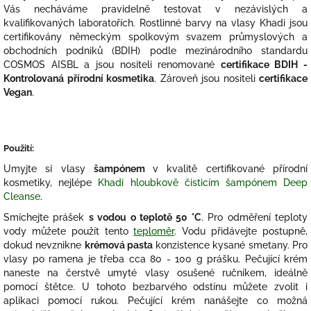
Vás necháváme pravidelně testovat v nezávislých a
kvalifikovaných laboratořích. Rostlinné barvy na vlasy Khadi jsou
certifikovány německým spolkovým svazem průmyslových a
obchodních podniků (BDIH) podle mezinárodního standardu
COSMOS AISBL a jsou nositeli renomované
certifikace BDIH -
Kontrolovaná přírodní kosmetika
. Zároveň jsou nositeli
certifikace
Vegan
.
Použití:
Umyjte si vlasy
šampónem
v kvalitě certifikované přírodní
kosmetiky, nejlépe
Khadi hloubkově čisticím šampónem Deep
Cleanse
.
Smíchejte prášek
s vodou o teplotě 50 °C
. Pro odměření teploty
vody můžete použít tento
teploměr
. Vodu přidávejte postupně,
dokud nevznikne
krémová pasta
konzistence kysané smetany. Pro
vlasy po ramena je třeba cca 80 - 100 g prášku. Pečující krém
naneste na čerstvě umyté vlasy osušené ručníkem, ideálně
pomocí štětce. U tohoto bezbarvého odstínu můžete zvolit i
aplikaci pomocí rukou. Pečující krém nanášejte co možná