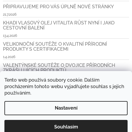
PŘIPRAVUJEME PRO VÁS ÚPLNĚ NOVÉ STRÁNKY
21.7.2026
KHADI VLASOVÝ OLEJ VITALITA RŮST NYNÍ I JAKO
CESTOVNÍ BALENÍ
13.4.2026
VELIKONOČNÍ SOUTĚŽE O KVALITNÍ PŘÍRODNÍ
PRODUKTY S CERTIFIKACEMI
1.4.2026
VALENTÝNSKÉ SOUTĚŽE O DVOJICE PŘÍRODNÍCH
ZKRÁŠLUJÍCÍCH PRODUKTŮ
6.2.2026
Tento web používá soubory cookie. Dalším
procházením tohoto webu vyjadřujete souhlas s jejich
Archiv
používáním.
Nastavení
www.khadi.cz, www.khadi.sk
Prodejní místa
Aktuality
Napište nám
Košík
Kontakt
Doprava a platba CZ a SK
Souhlasím
Copyright 2026
Přírodní obchod
. Všechna práva vyhrazena.
Vytvořil Shoptet