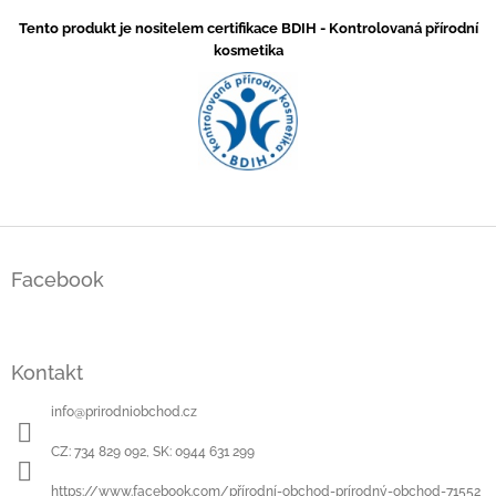
Tento produkt je nositelem certifikace BDIH - Kontrolovaná přírodní
kosmetika
Z
á
Facebook
p
a
t
í
Kontakt
info
@
prirodniobchod.cz
CZ: 734 829 092, SK: 0944 631 299
https://www.facebook.com/přírodní-obchod-prírodný-obchod-71552