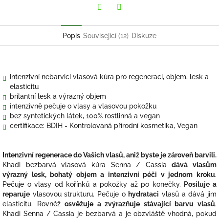
Twitter
Facebook
Popis
Související (12)
Diskuze
intenzivní nebarvicí vlasová kúra pro regeneraci, objem, lesk a
elasticitu
brilantní lesk a výrazný objem
intenzivně pečuje o vlasy a vlasovou pokožku
bez syntetických látek, 100% rostlinná a vegan
certifikace: BDIH - Kontrolovaná přírodní kosmetika, Vegan
Intenzivní regenerace do Vašich vlasů, aniž byste je zároveň barvili.
Khadi bezbarvá vlasová kúra Senna / Cassia
dává vlasům
výrazný lesk, bohatý objem a intenzivní péči v jednom kroku
.
Pečuje o vlasy od kořínků a pokožky až po konečky.
Posiluje a
reparuje
vlasovou strukturu. Pečuje o
hydrataci
vlasů a dává jim
elasticitu. Rovněž
osvěžuje a zvýrazňuje stávající barvu vlasů
.
Khadi Senna / Cassia je bezbarvá a je obzvláště vhodná, pokud