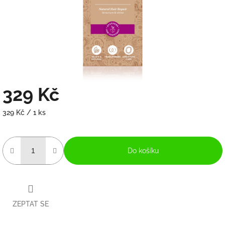
329 Kč
Měrná
329 Kč / 1 ks
cena:
Do košíku
ZEPTAT SE