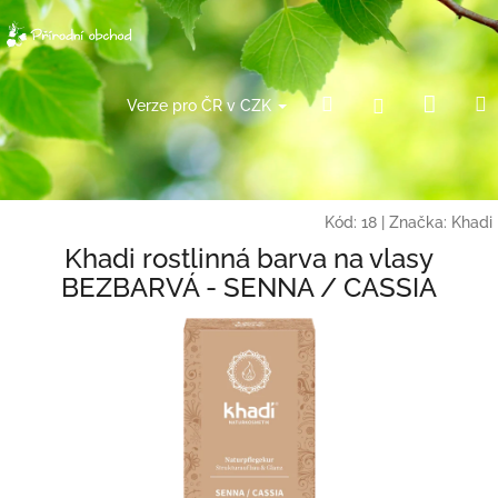
Přejít
na
obsah
Náku
Hledat
Přihlášení
Verze pro ČR v CZK
košík
Kód:
18
|
Značka:
Khadi
Khadi rostlinná barva na vlasy
BEZBARVÁ - SENNA / CASSIA