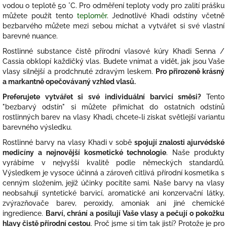
vodou o teplotě 50 °C. Pro odměření teploty vody pro zalití prášku
můžete použít tento
teploměr
. Jednotlivé Khadi odstíny včetně
bezbarvého můžete mezi sebou míchat a vytvářet si své vlastní
barevné nuance.
Rostlinné substance čistě přírodní vlasové kúry Khadi Senna /
Cassia obklopí každičký vlas. Budete vnímat a vidět, jak jsou Vaše
vlasy silnější a prodchnuté zdravým leskem.
Pro přirozeně krásný
a markantně opečovávaný vzhled vlasů.
Preferujete vytvářet si své individuální barvicí směsi?
Tento
"bezbarvý odstín" si můžete přimíchat do ostatních odstínů
rostlinných barev na vlasy Khadi, chcete-li získat světlejší variantu
barevného výsledku.
Rostlinné barvy na vlasy Khadi v sobě
spojují znalosti ajurvédské
medicíny a nejnovější kosmetické technologie
. Naše produkty
vyrábíme v nejvyšší kvalitě podle německých standardů.
Výsledkem je vysoce účinná a zároveň citlivá přírodní kosmetika s
cenným složením, jejíž účinky pocítíte sami. Naše barvy na vlasy
neobsahují syntetické barvicí, aromatické ani konzervační látky,
zvýrazňovače barev, peroxidy, amoniak ani jiné chemické
ingredience.
Barví, chrání a posilují Vaše vlasy a pečují o pokožku
hlavy čistě přírodní cestou
. Proč jsme si tím tak jistí? Protože je pro