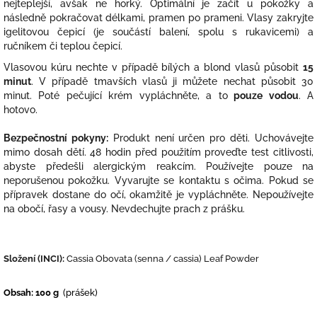
nejteplejší, avšak ne horký. Optimální je začít u pokožky a
následně pokračovat délkami, pramen po prameni. Vlasy zakryjte
igelitovou čepicí (je součástí balení, spolu s rukavicemi) a
ručníkem či teplou čepicí.
Vlasovou kúru nechte v případě bílých a blond vlasů působit
15
minut
. V případě tmavších vlasů ji můžete nechat působit 30
minut. Poté pečující krém vypláchněte, a to
pouze vodou
. A
hotovo.
Bezpečnostní pokyny:
Produkt není určen pro děti. Uchovávejte
mimo dosah dětí. 48 hodin před použitím proveďte test citlivosti,
abyste předešli alergickým reakcím. Používejte pouze na
neporušenou pokožku. Vyvarujte se kontaktu s očima. Pokud se
přípravek dostane do očí, okamžitě je vypláchněte. Nepoužívejte
na obočí, řasy a vousy. Nevdechujte prach z prášku.
Složení (INCI):
Cassia Obovata (senna / cassia) Leaf Powder
Obsah: 100 g
(prášek)