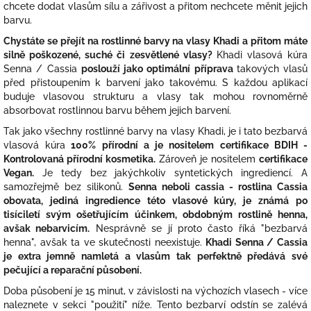
chcete dodat vlasům sílu a zářivost a přitom nechcete měnit jejich
barvu.
Chystáte se přejít na rostlinné barvy na vlasy Khadi a přitom máte
silně poškozené, suché či zesvětlené vlasy?
Khadi vlasová kúra
Senna / Cassia
poslouží jako optimální příprava
takových vlasů
před přistoupením k barvení jako takovému. S každou aplikací
buduje vlasovou strukturu a vlasy tak mohou rovnoměrně
absorbovat rostlinnou barvu během jejich barvení.
Tak jako všechny rostlinné barvy na vlasy Khadi, je i tato bezbarvá
vlasová kúra
100% přírodní a je nositelem certifikace BDIH -
Kontrolovaná přírodní kosmetika.
Zároveň je nositelem
certifikace
Vegan.
Je tedy bez jakýchkoliv syntetických ingrediencí. A
samozřejmě bez silikonů.
Senna neboli cassia - rostlina Cassia
obovata, jediná ingredience této vlasové kúry, je známá po
tisíciletí svým ošetřujícím účinkem, obdobným rostlině henna,
avšak nebarvicím.
Nesprávně se jí proto často říká "bezbarvá
henna", avšak ta ve skutečnosti neexistuje.
Khadi Senna / Cassia
je extra jemně namletá a vlasům tak perfektně předává své
pečující a reparační působení.
Doba působení je 15 minut, v závislosti na výchozích vlasech - více
naleznete v sekci "použití" níže. Tento bezbarví odstín se zalévá