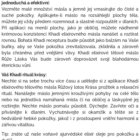
jednoduchá a efektivní:
Vezměte malé množství másla a jemně jej vmasírujte do čisté a
suché pokožky. Aplikujete-li máslo na rozsáhlejší plochy těla,
můžete jej vždy předem rozemnout a slastně rozpouštět v dlaních.
Při aplikaci na menší plochy, jako je obličej, můžete nádherně
krémovou konzistenci Khadi elixírovného másla nanášet a roztírat
rovnou. Bohatá Khadi receptura bude působit jako balzám na Vaše
buňky, aby se Vaše pokožka zrevitalizovala, zklidnila a zároveň
byla chráněna před vnějšími vlivy. Khadi elíxírové tělové máslo
Růže Láska Vás bude zároveň doprovázet svojí blahodárnou
éterickou vůní.
Váš Khadi rituál krásy:
Nechte si na sebe trochu více času a udělejte si z aplikace Khadi
elixírového tělového másla Růžový lotos Krása prožitek a relaxační
rituál. Nanášejte máslo jemnými krouživými pohyby na celé tělo
nebo na jednotlivá namáhaná místa či na obličej a láskyplně jej
roztírejte. Nechte máslo pomalu působit. Dýchejte. Zavřete oči a
přivánějte k dlaním. Vychutnávejte si okamžik a těšte se z
hedvábně hebké pokožky, jakož i z prostoupení vnitřní harmonií a
zářivou vitalitou.
Tip: znáte už naše voňavé ajurvédské elixír oleje pro pokožku a