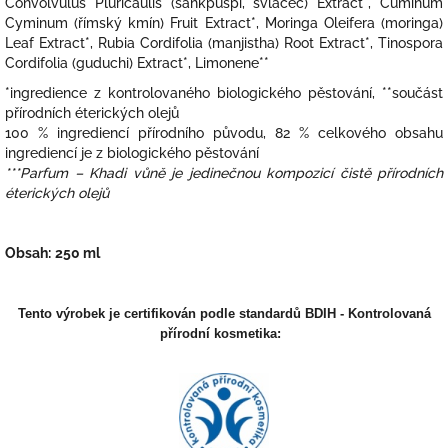
Convolvulus Pluricaulis (šankpušpi, svlačec) Extract*, Cuminum
Cyminum (římský kmín) Fruit Extract*, Moringa Oleifera (moringa)
Leaf Extract*, Rubia Cordifolia (manjistha) Root Extract*, Tinospora
Cordifolia (guduchi) Extract*, Limonene**
*ingredience z kontrolovaného biologického pěstování, **součást
přírodních éterických olejů
100 % ingrediencí přírodního původu, 82 % celkového obsahu
ingrediencí je z biologického pěstování
***Parfum – Khadi vůně je jedinečnou kompozicí čistě přírodních
éterických olejů
Obsah:
250 ml
Tento výrobek je certifikován podle standardů BDIH - Kontrolovaná
přírodní kosmetika: