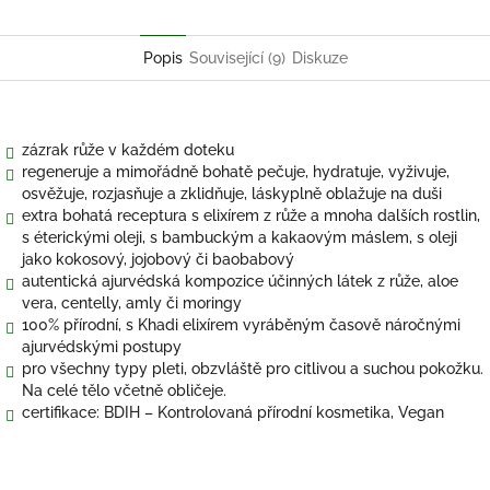
Twitter
Facebook
Popis
Související (9)
Diskuze
zázrak růže v každém doteku
regeneruje a mimořádně bohatě pečuje, hydratuje, vyživuje,
osvěžuje, rozjasňuje a zklidňuje, láskyplně oblažuje na duši
extra bohatá receptura s elixírem z růže a mnoha dalších rostlin,
s éterickými oleji, s bambuckým a kakaovým máslem, s oleji
jako kokosový, jojobový či baobabový
autentická ajurvédská kompozice účinných látek z růže, aloe
vera, centelly, amly či moringy
100% přírodní, s Khadi elixírem vyráběným časově náročnými
ajurvédskými postupy
pro všechny typy pleti, obzvláště pro citlivou a suchou pokožku.
Na celé tělo včetně obličeje.
certifikace: BDIH – Kontrolovaná přírodní kosmetika, Vegan