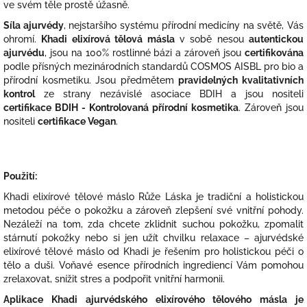
ve svém těle prostě úžasně.
Síla ajurvédy
, nejstaršího systému přírodní medicíny na světě, Vás
ohromí.
Khadi elixírová tělová másla
v sobě nesou
autentickou
ajurvédu
, jsou na 100% rostlinné bázi a zároveň jsou
certifikována
podle přísných mezinárodních standardů COSMOS AISBL pro bio a
přírodní kosmetiku. Jsou předmětem
pravidelných kvalitativních
kontrol
ze strany nezávislé asociace BDIH a jsou nositeli
certifikace BDIH - Kontrolovaná přírodní kosmetika
. Zároveň jsou
nositeli
certifikace Vegan
.
Použití:
Khadi elixírové tělové máslo Růže Láska je tradiční a holistickou
metodou péče o pokožku a zároveň zlepšení své vnitřní pohody.
Nezáleží na tom, zda chcete zklidnit suchou pokožku, zpomalit
stárnutí pokožky nebo si jen užít chvilku relaxace – ajurvédské
elixírové tělové máslo od Khadi je řešením pro holistickou péči o
tělo a duši. Voňavé esence přírodních ingrediencí Vám pomohou
zrelaxovat, snížit stres a podpořit vnitřní harmonii.
Aplikace Khadi ajurvédského elixírového tělového másla je