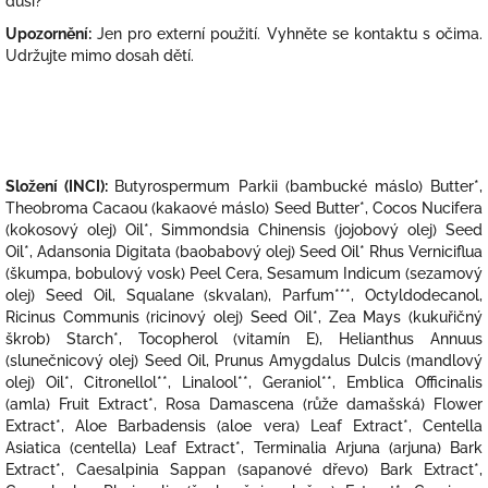
duši?
Upozornění:
Jen pro externí použití. Vyhněte se kontaktu s očima.
Udržujte mimo dosah dětí.
Složení (INCI):
Butyrospermum Parkii (bambucké máslo) Butter*,
Theobroma Cacaou (kakaové máslo) Seed Butter*, Cocos Nucifera
(kokosový olej) Oil*, Simmondsia Chinensis (jojobový olej) Seed
Oil*, Adansonia Digitata (baobabový olej) Seed Oil* Rhus Verniciflua
(škumpa, bobulový vosk) Peel Cera, Sesamum Indicum (sezamový
olej) Seed Oil, Squalane (skvalan), Parfum***, Octyldodecanol,
Ricinus Communis (ricinový olej) Seed Oil*, Zea Mays (kukuřičný
škrob) Starch*, Tocopherol (vitamín E), Helianthus Annuus
(slunečnicový olej) Seed Oil, Prunus Amygdalus Dulcis (mandlový
olej) Oil*, Citronellol**, Linalool**, Geraniol**, Emblica Officinalis
(amla) Fruit Extract*, Rosa Damascena (růže damašská) Flower
Extract*, Aloe Barbadensis (aloe vera) Leaf Extract*, Centella
Asiatica (centella) Leaf Extract*, Terminalia Arjuna (arjuna) Bark
Extract*, Caesalpinia Sappan (sapanové dřevo) Bark Extract*,