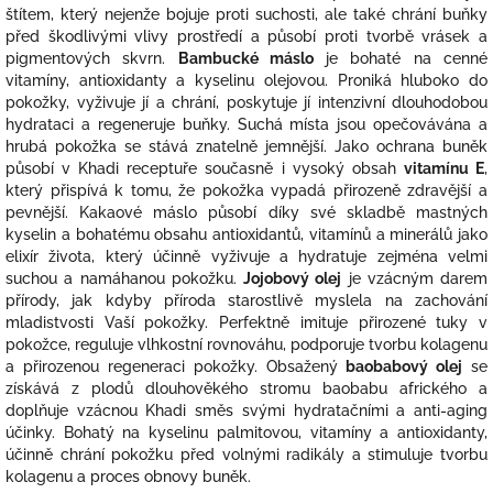
štítem, který nejenže bojuje proti suchosti, ale také chrání buňky
před škodlivými vlivy prostředí a působí proti tvorbě vrásek a
pigmentových skvrn.
Bambucké máslo
je bohaté na cenné
vitamíny, antioxidanty a kyselinu olejovou. Proniká hluboko do
pokožky, vyživuje jí a chrání, poskytuje jí intenzivní dlouhodobou
hydrataci a regeneruje buňky. Suchá místa jsou opečovávána a
hrubá pokožka se stává znatelně jemnější. Jako ochrana buněk
působí v Khadi receptuře současně i vysoký obsah
vitamínu E
,
který přispívá k tomu, že pokožka vypadá přirozeně zdravější a
pevnější. Kakaové máslo působí díky své skladbě mastných
kyselin a bohatému obsahu antioxidantů, vitamínů a minerálů jako
elixír života, který účinně vyživuje a hydratuje zejména velmi
suchou a namáhanou pokožku.
Jojobový olej
je vzácným darem
přírody, jak kdyby příroda starostlivě myslela na zachování
mladistvosti Vaší pokožky. Perfektně imituje přirozené tuky v
pokožce, reguluje vlhkostní rovnováhu, podporuje tvorbu kolagenu
a přirozenou regeneraci pokožky. Obsažený
baobabový olej
se
získává z plodů dlouhověkého stromu baobabu afrického a
doplňuje vzácnou Khadi směs svými hydratačními a anti-aging
účinky. Bohatý na kyselinu palmitovou, vitamíny a antioxidanty,
účinně chrání pokožku před volnými radikály a stimuluje tvorbu
kolagenu a proces obnovy buněk.