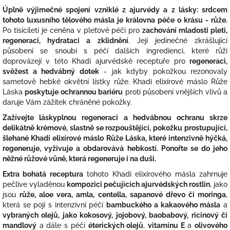
Úplně výjimečné spojení vzniklé z ajurvédy a z lásky: srdcem
tohoto luxusního tělového másla je královna péče o krásu - růže.
Po tisíciletí je ceněna v pleťové péči pro
zachování mladosti pleti,
regeneraci, hydrataci a zklidnění
. Její jedinečné zkrášlující
působení se snoubí s péčí dalších ingrediencí, které růži
doprovázejí v této Khadi ajurvédské receptuře pro
regeneraci,
svěžest a hedvábný dotek
- jak kdyby pokožkou rezonovaly
sametově hebké okvětní lístky růže. Khadi elixírové máslo Růže
Láska
poskytuje ochrannou bariéru
proti působení vnějších vlivů a
daruje Vám zážitek chráněné pokožky.
Zažívejte láskyplnou regeneraci a hedvábnou ochranu skrze
delikátně krémové, slastně se rozpouštějící, pokožku prostupující,
šlehané Khadi elixírové máslo Růže Láska, které intenzivně hýčká,
regeneruje, vyživuje a obdarovává hebkostí. Ponořte se do jeho
něžné růžové vůně, která regeneruje i na duši.
Extra bohatá receptura
tohoto Khadi elixírového másla zahrnuje
pečlive vyladěnou
kompozici pečujících ajurvédských rostlin
, jako
jsou
růže, aloe vera, amla, centella, sapanové dřevo či moringa
,
která se pojí s intenzivní péčí
bambuckého a kakaového másla
a
vybraných olejů, jako kokosový, jojobový, baobabový, ricinový či
mandlový
a dále s péčí
éterických olejů
,
vitamínu E
a
olivového