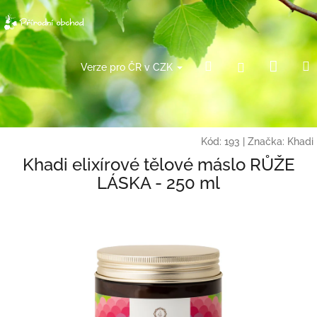
Přejít
na
obsah
Náku
Hledat
Přihlášení
Verze pro ČR v CZK
košík
Kód:
193
|
Značka:
Khadi
Khadi elixírové tělové máslo RŮŽE
LÁSKA - 250 ml