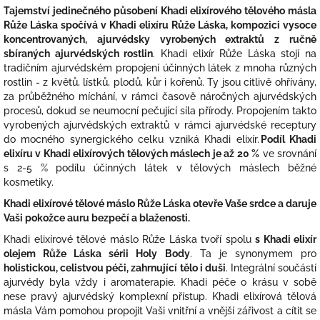
Tajemství jedinečného působení Khadi elixírového tělového másla
Růže Láska spočívá v Khadi elixíru Růže Láska, kompozici vysoce
koncentrovaných, ajurvédsky vyrobených extraktů z ručně
sbíraných ajurvédských rostlin
. Khadi elixír Růže Láska stojí na
tradičním ajurvédském propojení účinných látek z mnoha různých
rostlin - z květů, lístků, plodů, kůr i kořenů. Ty jsou citlivě ohřívány,
za průběžného míchání, v rámci časově náročných ajurvédských
procesů, dokud se neumocní pečující síla přírody. Propojením takto
vyrobených ajurvédských extraktů v rámci ajurvédské receptury
do mocného synergického celku vzniká Khadi elixír.
Podíl Khadi
elixíru v Khadi elixírových tělových máslech je až 20 %
ve srovnání
s 2-5 % podílu účinných látek v tělových máslech běžné
kosmetiky.
Khadi elixírové tělové máslo Růže Láska otevře Vaše srdce a daruje
Vaši pokožce auru bezpečí a blaženosti.
Khadi elixírové tělové máslo Růže Láska tvoří spolu
s Khadi elixír
olejem Růže Láska sérii Holy Body
. Ta je synonymem pro
holistickou, celistvou péči, zahrnující tělo i duši
. Integrální součástí
ajurvédy byla vždy i aromaterapie. Khadi péče o krásu v sobě
nese pravý ajurvédský komplexní přístup. Khadi elixírová tělová
másla Vám pomohou propojit Vaši vnitřní a vnější zářivost a cítit se