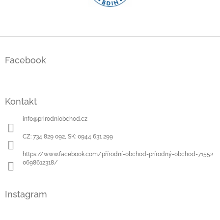
Z
á
Facebook
p
a
t
í
Kontakt
info
@
prirodniobchod.cz
CZ: 734 829 092, SK: 0944 631 299
https://www.facebook.com/přírodní-obchod-prírodný-obchod-71552
0698612318/
Instagram