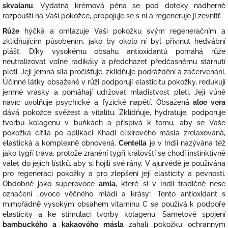
skvalanu
. Vydatná krémová pěna se pod doteky nádherně
rozpouští na Vaší pokožce, propojuje se s ní a regeneruje ji zevnitř.
Růže
hýčká a omlazuje Vaši pokožku svým regeneračním a
zklidňujícím působením, jako by okolo ní byl přivinut hedvábní
plášť. Díky vysokému obsahu antioxidantů pomáhá růže
neutralizovat volné radikály a předcházet předčasnému stárnutí
pleti. Její jemná síla pročišťuje, zklidňuje podráždění a začervenání.
Účinné látky obsažené v růži podporují elasticitu pokožky, redukují
jemné vrásky a pomáhají udržovat mladistvost pleti. Její vůně
navíc uvolňuje psychické a fyzické napětí. Obsažená
aloe vera
dává pokožce svěžest a vitalitu. Zklidňuje, hydratuje, podporuje
tvorbu kolagenu v buňkách a přispívá k tomu, aby se Vaše
pokožka cítila po aplikaci Khadi elixírového másla zrelaxovaná,
elastická a komplexně obnovená.
Centella
je v Indii nazývána též
jako tygří tráva, protože zranění tygři královští se chodí instinktivně
válet do jejich lístků, aby si hojili své rány. V ajurvédě je používána
pro regeneraci pokožky a pro zlepšení její elasticity a pevnosti.
Obdobně jako superovoce
amla
, které si v Indii tradičně nese
označení „ovoce věčného mládí a krásy“. Tento antioxidant s
mimořádně vysokým obsahem vitamínu C se používá k podpoře
elasticity a ke stimulaci tvorby kolagenu. Sametové spojení
bambuckého a kakaového másla
zahalí pokožku ochranným