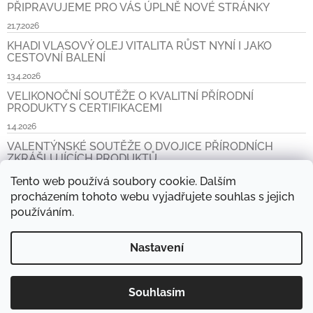
PŘIPRAVUJEME PRO VÁS ÚPLNĚ NOVÉ STRÁNKY
21.7.2026
KHADI VLASOVÝ OLEJ VITALITA RŮST NYNÍ I JAKO
CESTOVNÍ BALENÍ
13.4.2026
VELIKONOČNÍ SOUTĚŽE O KVALITNÍ PŘÍRODNÍ
PRODUKTY S CERTIFIKACEMI
1.4.2026
VALENTÝNSKÉ SOUTĚŽE O DVOJICE PŘÍRODNÍCH
ZKRÁŠLUJÍCÍCH PRODUKTŮ
6.2.2026
Tento web používá soubory cookie. Dalším
procházením tohoto webu vyjadřujete souhlas s jejich
Archiv
používáním.
Nastavení
www.khadi.cz, www.khadi.sk
Prodejní místa
Aktuality
Napište nám
Košík
Kontakt
Doprava a platba CZ a SK
Souhlasím
Copyright 2026
Přírodní obchod
. Všechna práva vyhrazena.
Vytvořil Shoptet