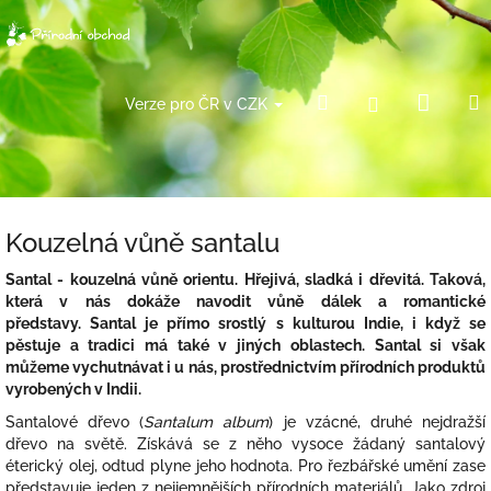
Přejít
na
obsah
Náku
Hledat
Přihlášení
Verze pro ČR v CZK
košík
Kouzelná vůně santalu
Santal - kouzelná vůně orientu. Hřejivá, sladká i dřevitá. Taková,
která v nás dokáže navodit vůně dálek a romantické
představy. Santal je přímo srostlý s kulturou Indie, i když se
pěstuje a tradici má také v jiných oblastech. Santal si však
můžeme vychutnávat i u nás, prostřednictvím přírodních produktů
vyrobených v Indii.
Santalové dřevo (
Santalum album
) je vzácné, druhé nejdražší
dřevo na světě. Získává se z něho vysoce žádaný santalový
éterický olej, odtud plyne jeho hodnota. Pro řezbářské umění zase
představuje jeden z nejjemnějších přírodních materiálů. Jako zdroj