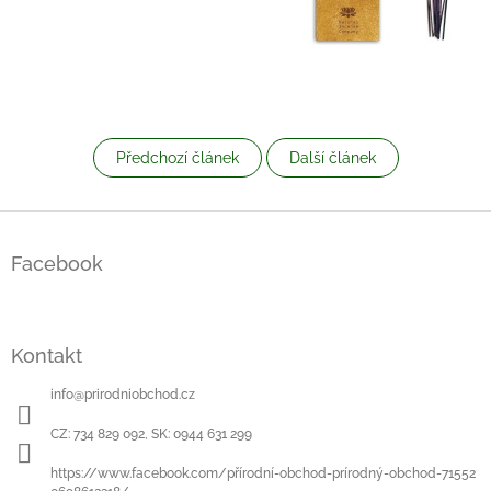
Předchozí článek
Další článek
Z
á
Facebook
p
a
t
í
Kontakt
info
@
prirodniobchod.cz
CZ: 734 829 092, SK: 0944 631 299
https://www.facebook.com/přírodní-obchod-prírodný-obchod-71552