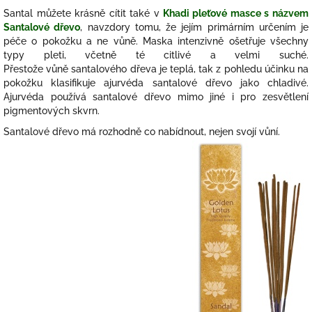
Santal můžete krásně cítit také v
Khadi pleťové masce s názvem
Santalové dřevo
, navzdory tomu, že jejím primárním určením je
péče o pokožku a ne vůně. Maska intenzivně ošetřuje všechny
typy pleti, včetně té citlivé a velmi suché.
Přestože vůně santalového dřeva je teplá, tak z pohledu účinku na
pokožku klasifikuje ajurvéda santalové dřevo jako chladivé.
Ajurvéda používá santalové dřevo mimo jiné i pro zesvětlení
pigmentových skvrn.
Santalové dřevo má rozhodně co nabídnout, nejen svojí vůní.