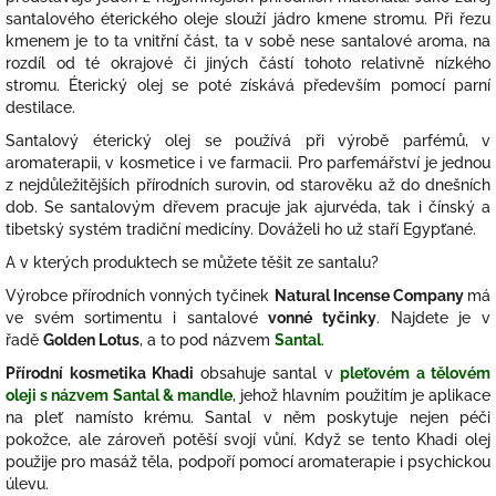
santalového éterického oleje slouží jádro kmene stromu. Při řezu
kmenem je to ta vnitřní část, ta v sobě nese santalové aroma, na
rozdíl od té okrajové či jiných částí tohoto relativně nízkého
stromu. Éterický olej se poté získává především pomocí parní
destilace.
Santalový éterický olej se používá při výrobě parfémů, v
aromaterapii, v kosmetice i ve farmacii. Pro parfemářství je jednou
z nejdůležitějších přírodních surovin, od starověku až do dnešních
dob. Se santalovým dřevem pracuje jak ajurvéda, tak i čínský a
tibetský systém tradiční medicíny. Dováželi ho už staří Egypťané.
A v kterých produktech se můžete těšit ze santalu?
Výrobce přírodních vonných tyčinek
Natural Incense Company
má
ve svém sortimentu i santalové
vonné tyčinky
. Najdete je v
řadě
Golden Lotus
, a to pod názvem
Santal
.
Přírodní kosmetika Khadi
obsahuje santal v
pleťovém a tělovém
oleji s názvem Santal & mandle
, jehož hlavním použitím je aplikace
na pleť namísto krému. Santal v něm poskytuje nejen péči
pokožce, ale zároveň potěší svojí vůní. Když se tento Khadi olej
použije pro masáž těla, podpoří pomocí aromaterapie i psychickou
úlevu.