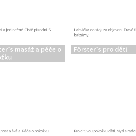
 a jedinečné. Čistě přírodní. S
Lahvička co stojí za objevení. Pravé 
balzámy.
ter´s masáž a péče o
Förster´s pro děti
ožku
nost a škála. Péče o pokožku.
Pro citlivou pokožku dětí. Mytí s rados