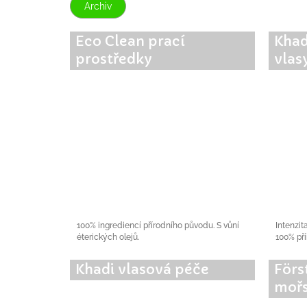
Archiv
Eco Clean prací
Khad
prostředky
vlas
100% ingrediencí přírodního původu. S vůní
Intenzit
éterických olejů.
100% pří
Khadi vlasová péče
Förs
mořs