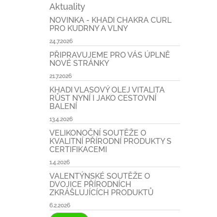
Aktuality
NOVINKA - KHADI CHAKRA CURL
PRO KUDRNY A VLNY
24.7.2026
PŘIPRAVUJEME PRO VÁS ÚPLNĚ
NOVÉ STRÁNKY
21.7.2026
KHADI VLASOVÝ OLEJ VITALITA
RŮST NYNÍ I JAKO CESTOVNÍ
BALENÍ
13.4.2026
VELIKONOČNÍ SOUTĚŽE O
KVALITNÍ PŘÍRODNÍ PRODUKTY S
CERTIFIKACEMI
1.4.2026
VALENTÝNSKÉ SOUTĚŽE O
DVOJICE PŘÍRODNÍCH
ZKRÁŠLUJÍCÍCH PRODUKTŮ
6.2.2026