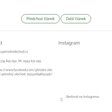
Předchozí článek
Další článek
t
Instagram
o
@
prirodniobchod.cz
 734 829 092, SK: 0944 631 299
ps://www.facebook.com/přírodní-obc
-prírodný-obchod-715520698612318/
Sledovat na Instagramu