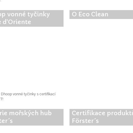
.
p vonné tyčinky
O Eco Clean
e d'Oriente
 Dhoop vonné tyčinky s certifikací
T!
rie mořských hub
Certifikace produkt
ter´s
Förster´s