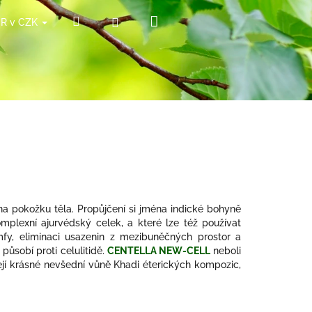
Nákupní
Hledat
Přihlášení
ČR v CZK
košík
 na pokožku těla. Propůjčení si jména indické bohyně
komplexní ajurvédský celek, a které lze též používat
mfy, eliminaci usazenin z mezibuněčných prostor a
ůsobí proti celulitidě.
CENTELLA NEW-CELL
neboli
ázejí krásné nevšední vůně Khadi éterických kompozic,