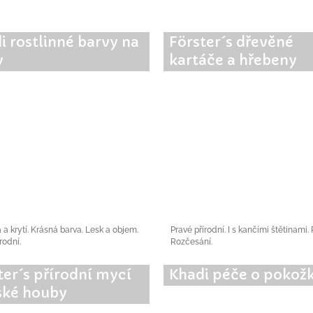
i rostlinné barvy na
Förster´s dřevěné
y
kartáče a hřebeny
a a krytí. Krásná barva. Lesk a objem.
Pravé přírodní. I s kančími štětinami.
rodní.
Rozčesání.
ter´s přírodní mycí
Khadi péče o pokož
ké houby