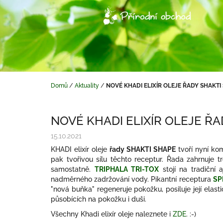
Přejít
na
obsah
Domů
/
Aktuality
/
NOVÉ KHADI ELIXÍR OLEJE ŘADY SHAKTI
NOVÉ KHADI ELIXÍR OLEJE Ř
15.10.2021
KHADI elixír oleje
řady SHAKTI SHAPE
tvoří nyní kom
pak tvořivou sílu těchto receptur. Řada zahrnuje tr
samostatně.
TRIPHALA TRI-TOX
stojí na tradiční 
nadměrného zadržování vody. Pikantní receptura
SP
"nová buňka" regeneruje pokožku, posiluje její elast
působících na pokožku i duši.
Všechny Khadi elixír oleje naleznete i
ZDE
. :-)