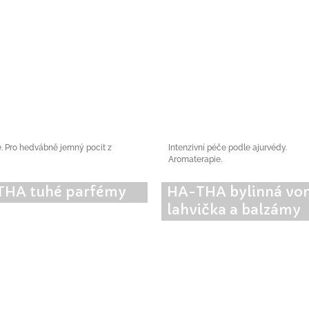
é. Pro hedvábně jemný pocit z
Intenzivní péče podle ajurvédy.
Aromaterapie.
THA tuhé parfémy
HA-THA bylinná vo
lahvička a balzámy