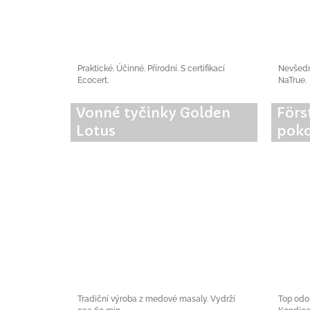
Praktické. Účinné. Přírodní. S certifikací
Nevšední
Ecocert.
NaTrue.
Vonné tyčinky Golden
Förs
Lotus
pok
Tradiční výroba z medové masaly. Vydrží
Top odol