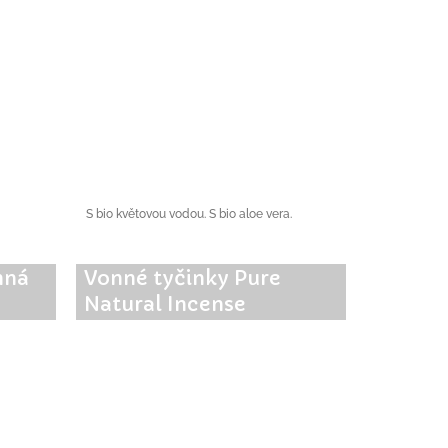
S bio květovou vodou. S bio aloe vera.
nná
Vonné tyčinky Pure
Natural Incense