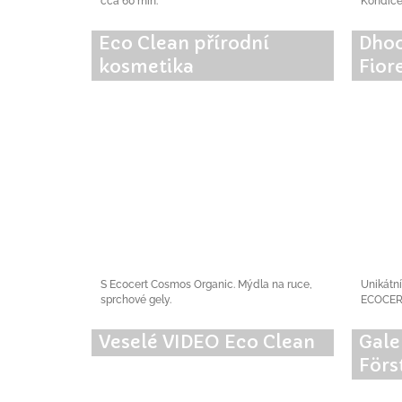
cca 60 min.
Kondice
Eco Clean přírodní
Dhoo
kosmetika
Fior
S Ecocert Cosmos Organic. Mýdla na ruce,
Unikátní
sprchové gely.
ECOCER
Veselé VIDEO Eco Clean
Gale
Förs