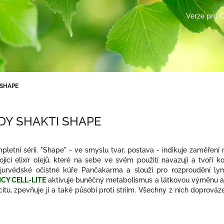
Verze pro 
 SHAPE
ADY SHAKTI SHAPE
pletní sérii. "Shape" - ve smyslu tvar, postava - indikuje zaměření
ojici elixír olejů, které na sebe ve svém použití navazují a tvoří 
ajurvédské očistné kúře Pančakarma a slouží pro rozproudění ly
ICY CELL-LITE
aktivuje buněčný metabolismus a látkovou výměnu a p
icitu, zpevňuje ji a také působí proti striím. Všechny z nich doprov