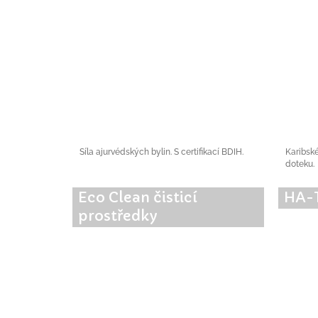
Síla ajurvédských bylin. S certifikací BDIH.
Karibsk
doteku.
Eco Clean čisticí
HA-
prostředky