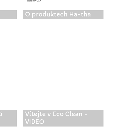
make-up.
O produktech Ha-tha
ů
Vítejte v Eco Clean -
VIDEO