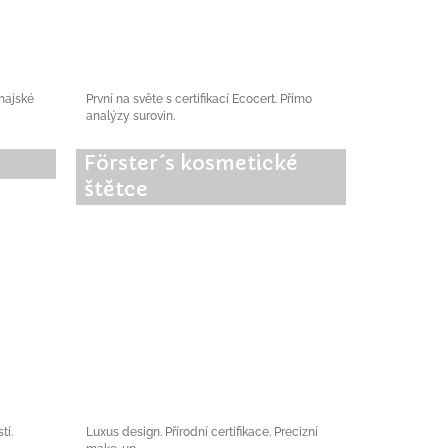
thajské
První na světe s certifikací Ecocert. Přímo
analýzy surovin.
Förster´s kosmetické
štětce
tí.
Luxus design. Přírodní certifikace. Precizní